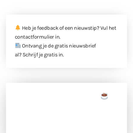
Heb je feedback of een nieuwstip? Vul
het
contactformulier
in.
Ontvang je de gratis nieuwsbrief
al?
Schrijf je gratis in
.
Doneer een tas koffie
Doneer het WdG-team een kop koffie en
ondersteun hun inzet voor dagelijks gratis
berichtgeving. Dank je wel alvast!