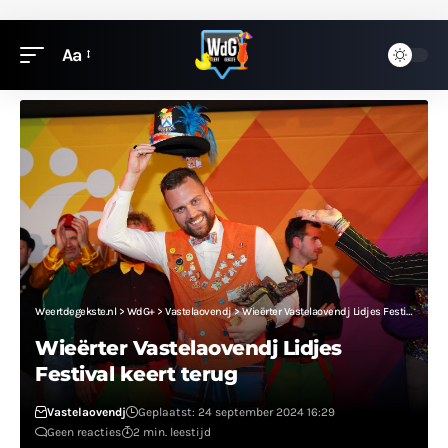
Aa
Weertdegekste.nl
>
WdG+
>
Vastelaovendj
>
Wieërter Vastelaovendj Lidjes Festival keert terug
Wieërter Vastelaovendj Lidjes
Festival keert terug
Vastelaovendj
Geplaatst: 24 september 2024 16:29
Geen reacties
2 min. leestijd