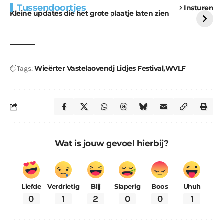
Tussendoortjes
Insturen
voor kabouters
uitdaging
Kleine updates die het grote plaatje laten zien
Wieërter Vastelaovendj Lidjes Festival
WVLF
Tags:
Wat is jouw gevoel hierbij?
Liefde
Verdrietig
Blij
Slaperig
Boos
Uhuh
0
1
2
0
0
1