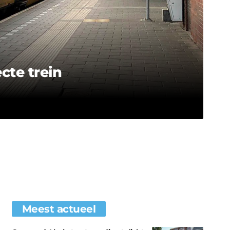
cte trein
Meest actueel