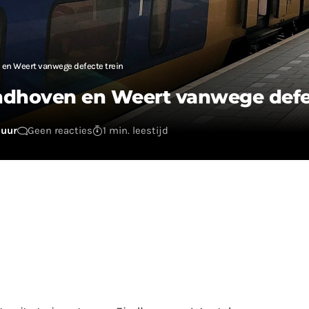
 en Weert vanwege defecte trein
indhoven en Weert vanwege defe
 uur
Geen reacties
1 min. leestijd