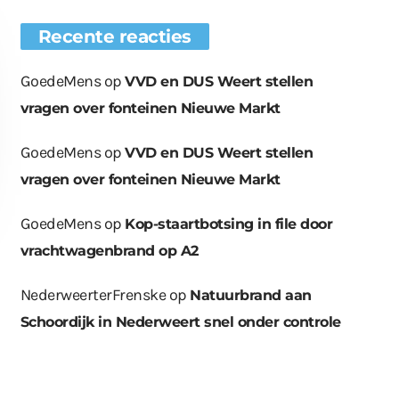
Recente reacties
GoedeMens
op
VVD en DUS Weert stellen
vragen over fonteinen Nieuwe Markt
GoedeMens
op
VVD en DUS Weert stellen
vragen over fonteinen Nieuwe Markt
GoedeMens
op
Kop-staartbotsing in file door
vrachtwagenbrand op A2
NederweerterFrenske
op
Natuurbrand aan
Schoordijk in Nederweert snel onder controle
euwe bomen
Wat er in kan, kan er
Bende bij
plaatst op
ook uit
containerpark
ationsplein
Leuken