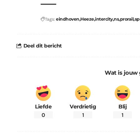
eindhoven
Heeze
intercity
ns
prorail
sp
Tags:
Deel dit bericht
Wat is jouw 
Liefde
Verdrietig
Blij
0
1
1