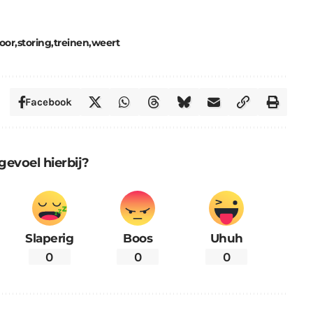
oor
storing
treinen
weert
Facebook
gevoel hierbij?
Slaperig
Boos
Uhuh
0
0
0