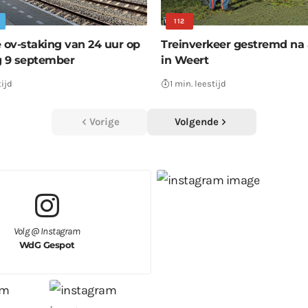
112
e ov-staking van 24 uur op
Treinverkeer gestremd na 
 9 september
in Weert
tijd
1 min. leestijd
Vorige
Volgende
Volg @ Instagram
WdG Gespot