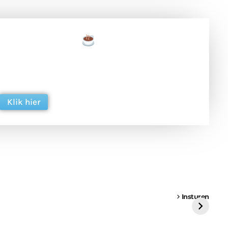
een tas koffie
 en ondersteun hun inzet voor dagelijks gratis
ing. Dank je wel alvast!
Klik hier
een
Weer een
Luchtballon boven
Ni
vrachtwagen vast
Weert
ge
Insturen
St