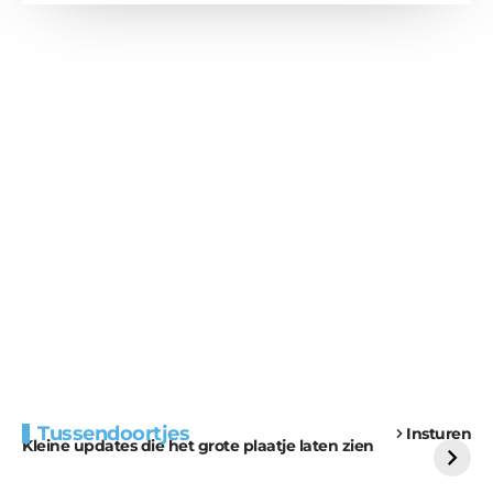
Extra bouwmateriaal
Tunnels blijven een
Tussendoortjes
Insturen
voor kabouters
uitdaging
Kleine updates die het grote plaatje laten zien