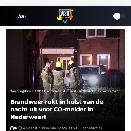
Aa
Weertdegekste.nl
>
112
>
Brandweer rukt in holst van de nacht uit voor CO-melder in Nederweert
Brandweer rukt in holst van de
nacht uit voor CO-melder in
Nederweert
112
Geplaatst: 9 november 2024 09:59
Geen reacties