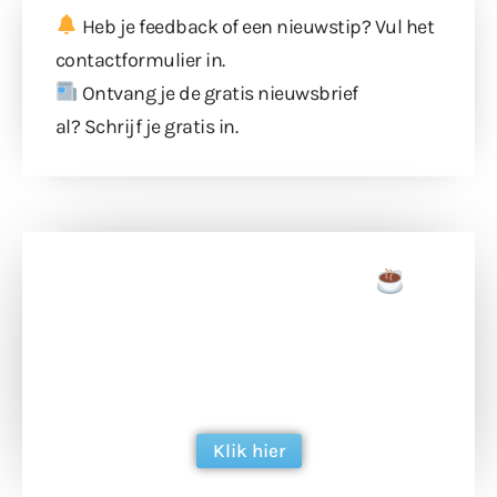
Heb je feedback of een nieuwstip? Vul
het
contactformulier
in.
Ontvang je de gratis nieuwsbrief
al?
Schrijf je gratis in
.
Doneer een tas koffie
Doneer het WdG-team een kop koffie en
ondersteun hun inzet voor dagelijks gratis
berichtgeving. Dank je wel alvast!
Klik hier