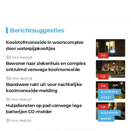
Berichtsuggesties
Koolstofmonoxide in wooncomplex
door waterpijpkooltjes
112
2 min. leestijd
Bewoner naar ziekenhuis en complex
ontruimd vanwege koolmonoxide
112
2 min. leestijd
Brandweer rukt uit voor nachtelijke
112
koolmonoxide-melding
ALGEMEEN
WEERT
1 min. leestijd
Hulpdiensten op pad vanwege lege
112
batterijen CO-melder
ALGEMEEN
WEERT
1 min. leestijd