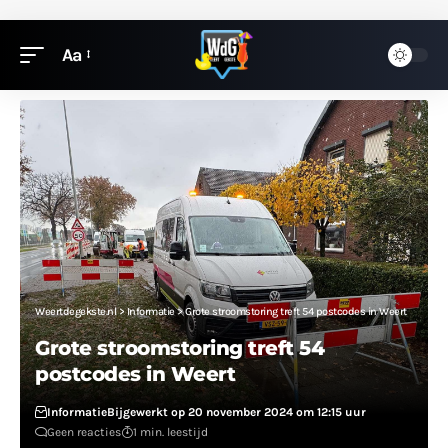
Aa
Weertdegekste.nl
>
Informatie
>
Grote stroomstoring treft 54 postcodes in Weert
Grote stroomstoring treft 54
postcodes in Weert
Informatie
Bijgewerkt op 20 november 2024 om 12:15 uur
Geen reacties
1 min. leestijd