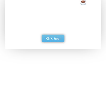
Doneer een tas koffie
Doneer het WdG-team een kop koffie en
ondersteun hun inzet voor dagelijks gratis
berichtgeving. Dank je wel alvast!
Klik hier