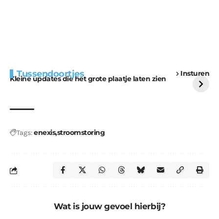
Extra bouwmateriaal
Tunnels blijven een
Tussendoortjes
Insturen
voor kabouters
uitdaging
Kleine updates die het grote plaatje laten zien
enexis
stroomstoring
Tags:
Wat is jouw gevoel hierbij?