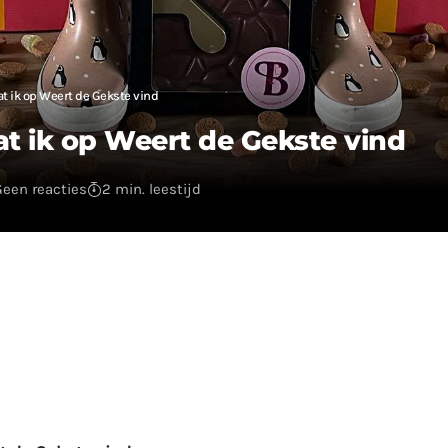
at ik op Weert de Gekste vind
at ik op Weert de Gekste vind
Geen reacties
2 min. leestijd