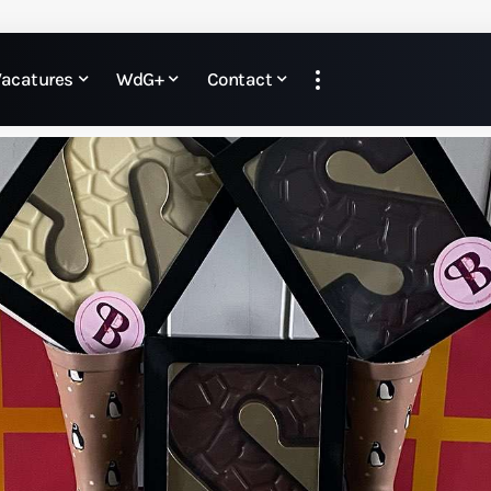
Vacatures
WdG+
Contact