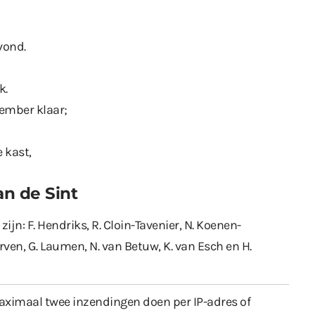
vond.
k.
cember klaar;
 kast,
an de Sint
ijn: F. Hendriks, R. Cloin-Tavenier, N. Koenen-
erven, G. Laumen, N. van Betuw, K. van Esch en H.
ximaal twee inzendingen doen per IP-adres of