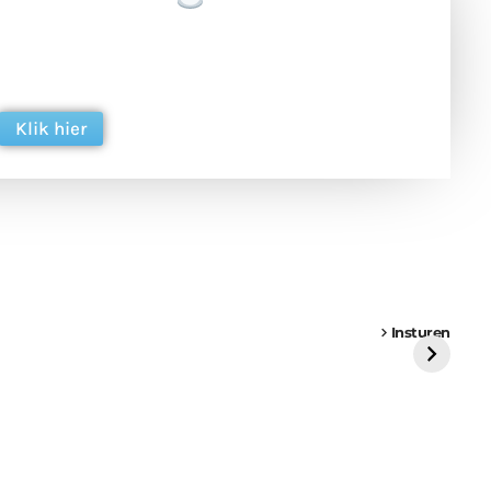
 en ondersteun hun inzet voor dagelijks gratis
ing. Dank je wel alvast!
Klik hier
een
Weer een
Luchtballon boven
Ni
vrachtwagen vast
Weert
ge
Insturen
St