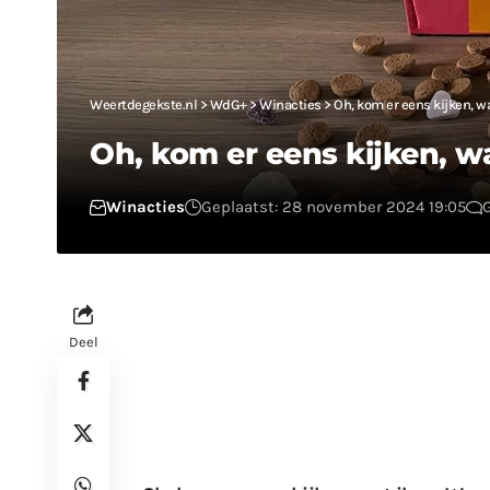
Weertdegekste.nl
>
WdG+
>
Winacties
>
Oh, kom er eens kijken, w
Oh, kom er eens kijken, w
Winacties
Geplaatst: 28 november 2024 19:05
Deel