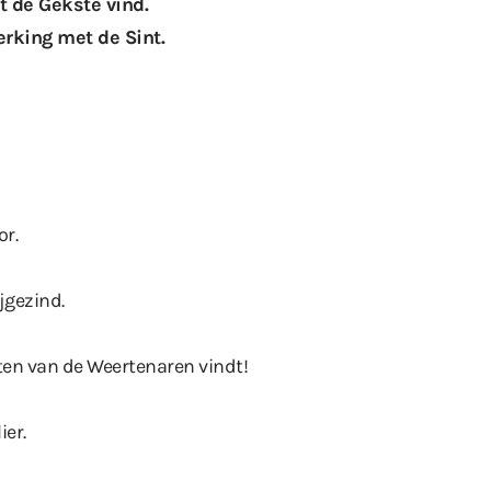
t de Gekste vind.
rking met de Sint.
or.
jgezind.
ten van de Weertenaren vindt!
ier.