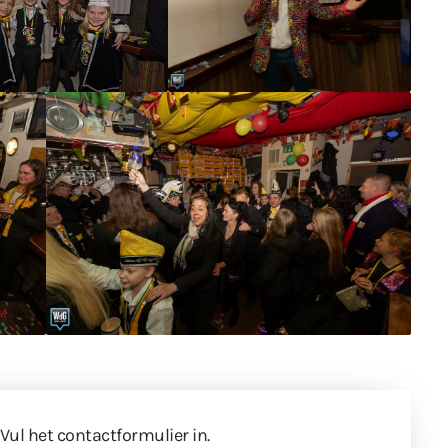
 Vul
het contactformulier
in.