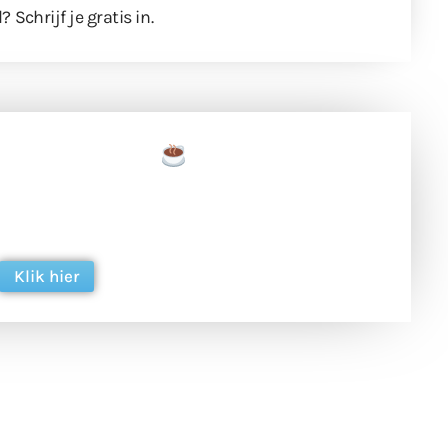
l?
Schrijf je gratis in
.
een tas koffie
 en ondersteun hun inzet voor dagelijks gratis
ing. Dank je wel alvast!
Klik hier
een
Weer een
Luchtballon boven
Ni