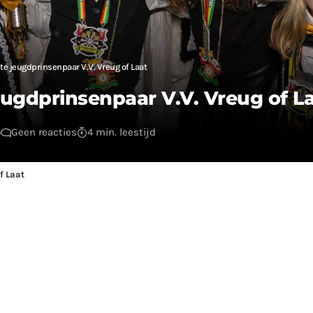
ste jeugdprinsenpaar V.V. Vreug of Laat
jeugdprinsenpaar V.V. Vreug of L
5
Geen reacties
4 min. leestijd
f Laat