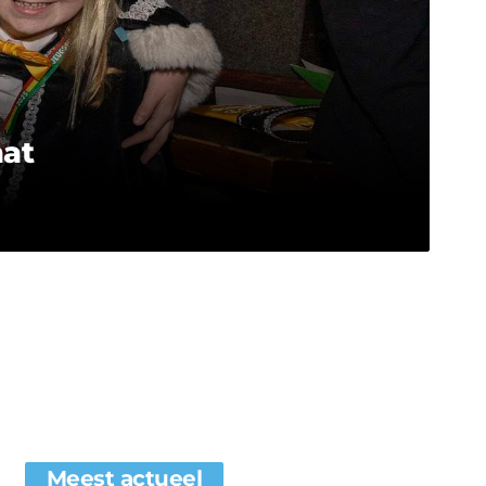
aat
Meest actueel