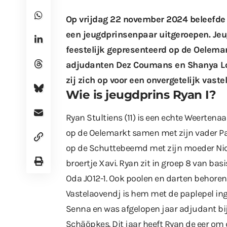
Op vrijdag 22 november 2024 beleefd
een jeugdprinsenpaar uitgeroepen. Jeu
feestelijk gepresenteerd op de Oelema
adjudanten Dez Coumans en Shanya Lo
zij zich op voor een onvergetelijk vast
Wie is jeugdprins Ryan I?
Ryan Stultiens (11) is een echte Weertenaa
op de Oelemarkt samen met zijn vader Pat
op de Schuttebeemd met zijn moeder Nic
broertje Xavi. Ryan zit in groep 8 van bas
Oda JO12-1. Ook poolen en darten behoren t
Vastelaovendj is hem met de paplepel ing
Senna
en was afgelopen jaar adjudant bij
Schäöpkes. Dit jaar heeft Ryan de eer om 