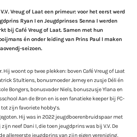
e
V.V. Vreug of Laat
een primeur: voor het eerst werd
gdprins Ryan I en Jeugdprinses Senna I werden
rkt bij Café Vreug of Laat. Samen met hun
oijmans én onder leiding van
Prins Paul I
maken
elaovendj-seizoen.
r. Hij woont op twee plekken: boven Café Vreug of Laat
rick Stultiens, bonusmoeder Jerney en zusje Déli én
ole Bongers, bonusvader Niels, bonuszusje Ylana en
isschool Aan de Bron en is een fanatieke keeper bij FC-
ot zijn favoriete hobby’s.
egoten. Hij was in 2022
jeugdboerenbruidspaar met
 zijn neef
Dani I
, die toen jeugdprins was bij V.V. De
de allereerste jeugdprins van zijn eigen vereniging,