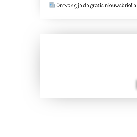
Ontvang je de gratis nieuwsbrief a
Doneer 
Doneer het WdG-team een kop koffie
berichtgev
Extra
Tunnels blijven 