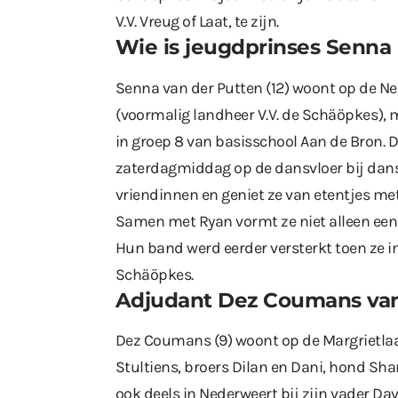
V.V. Vreug of Laat, te zijn.
Wie is jeugdprinses Senna 
Senna van der Putten (12) woont op de 
(
voormalig landheer V.V. de Schäöpkes
), 
in groep 8 van basisschool Aan de Bron. D
zaterdagmiddag op de dansvloer bij dans
vriendinnen en geniet ze van etentjes me
Samen met Ryan vormt ze niet alleen een
Hun band werd eerder versterkt toen ze i
Schäöpkes.
Adjudant Dez Coumans van
Dez Coumans (9) woont op de Margrietla
Stultiens, broers Dilan en Dani, hond Shan
ook deels in Nederweert bij zijn vader Da