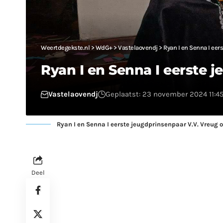
Weertdegekste.nl
>
WdG+
>
Vastelaovendj
>
Ryan I en Senna I eer
Ryan I en Senna I eerste 
Vastelaovendj
Geplaatst: 23 november 2024 11:4
Ryan I en Senna I eerste jeugdprinsenpaar V.V. Vreug o
Deel