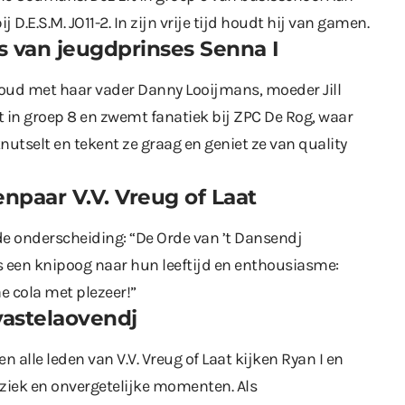
 D.E.S.M. JO11-2. In zijn vrije tijd houdt hij van gamen.
 van jeugdprinses Senna I
oud met haar vader Danny Looijmans, moeder Jill
it in groep 8 en zwemt fanatiek bij ZPC De Rog, waar
utselt en tekent ze graag en geniet ze van quality
npaar V.V. Vreug of Laat
de onderscheiding: “De Orde van ’t Dansendj
is een knipoog naar hun leeftijd en enthousiasme:
e cola met plezeer!”
vastelaovendj
 alle leden van V.V. Vreug of Laat kijken Ryan I en
uziek en onvergetelijke momenten. Als