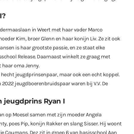
I?
Nedermaaslaan in Weert met haar vader Marco
moeder Kim, broer Glenn en haar konijn Liv. Ze zit ook
ansen is haar grootste passie, en ze staat elke
school Release. Daarnaast winkelt ze graag met
t haar oma Jenny.
 hecht jeugdprinsenpaar, maar ook een echt koppel.
n 2022 jeugdboerenbruidspaar waren bij V.V. De
 jeugdprins Ryan I
an op Moesel samen met zijn moeder Angela
ty, poes Pip, konijn Rakker en slang Sisser. Hij woont
vie Coumans. Dez zit in groep 6 van basisschool Aan