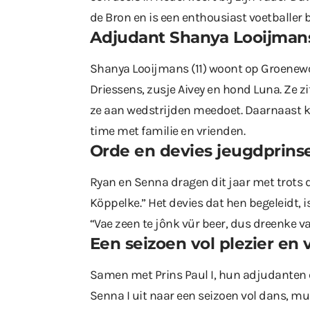
de Bron en is een enthousiast voetballer bij
Adjudant Shanya Looijmans
Shanya Looijmans (11) woont op Groenew
Driessens, zusje Aivey en hond Luna. Ze z
ze aan wedstrijden meedoet. Daarnaast kn
time met familie en vrienden.
Orde en devies
jeugdprinse
Ryan en Senna dragen dit jaar met trots 
Köppelke.” Het devies dat hen begeleidt, 
“Vae zeen te jônk vür beer, dus dreenke va
Een seizoen vol plezier en 
Samen met Prins Paul I, hun adjudanten en
Senna I uit naar een seizoen vol dans, m