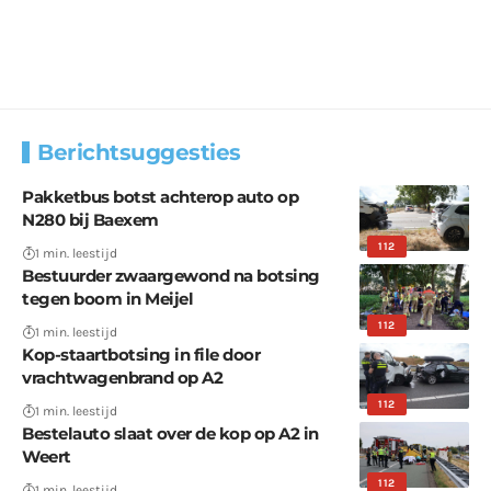
Berichtsuggesties
Pakketbus botst achterop auto op
N280 bij Baexem
112
1 min. leestijd
Bestuurder zwaargewond na botsing
tegen boom in Meijel
112
1 min. leestijd
Kop-staartbotsing in file door
vrachtwagenbrand op A2
112
1 min. leestijd
Bestelauto slaat over de kop op A2 in
Weert
112
1 min. leestijd