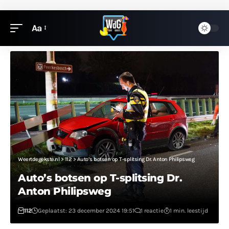
Aa
Weertdegekste.nl
>
112
>
Auto’s botsen op T-splitsing Dr. Anton Philipsweg
Auto’s botsen op T-splitsing Dr.
Anton Philipsweg
112
Geplaatst: 23 december 2024 19:51
1 reactie
1 min. leestijd