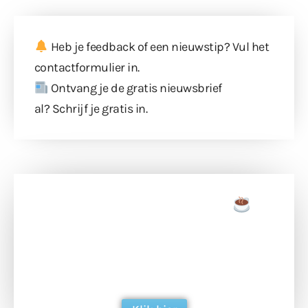
Heb je feedback of een nieuwstip? Vul
het
contactformulier
in.
Ontvang je de gratis nieuwsbrief
al?
Schrijf je gratis in
.
Doneer een tas koffie
Doneer het WdG-team een kop koffie en
ondersteun hun inzet voor dagelijks gratis
berichtgeving. Dank je wel alvast!