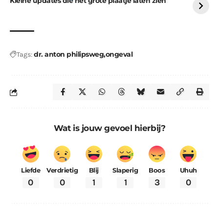
Kleine updates die het grote plaatje laten zien
dr. anton philipsweg
ongeval
Tags:
Wat is jouw gevoel hierbij?
Liefde
Verdrietig
Blij
Slaperig
Boos
Uhuh
0
0
1
1
3
0