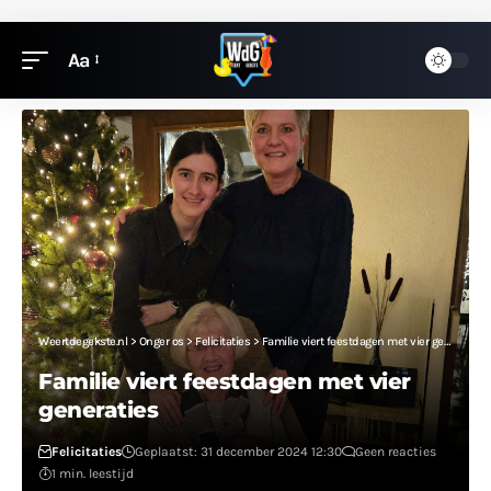
Aa
Weertdegekste.nl
>
Onger os
>
Felicitaties
>
Familie viert feestdagen met vier generaties
Familie viert feestdagen met vier
generaties
Felicitaties
Geplaatst: 31 december 2024 12:30
Geen reacties
1 min. leestijd