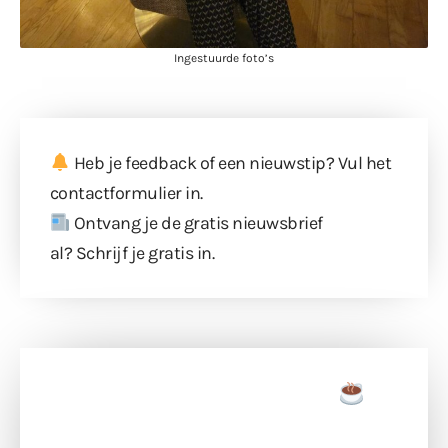
Ingestuurde foto’s
Heb je feedback of een nieuwstip? Vul
het
contactformulier
in.
Ontvang je de gratis nieuwsbrief
al?
Schrijf je gratis in
.
Doneer een tas koffie
Doneer het WdG-team een kop koffie en