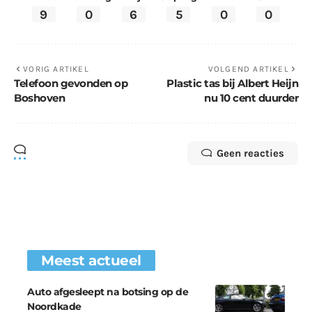
9
0
6
5
0
0
VORIG ARTIKEL
VOLGEND ARTIKEL
Telefoon gevonden op
Plastic tas bij Albert Heijn
Boshoven
nu 10 cent duurder
Geen reacties
Meest actueel
Auto afgesleept na botsing op de
Noordkade