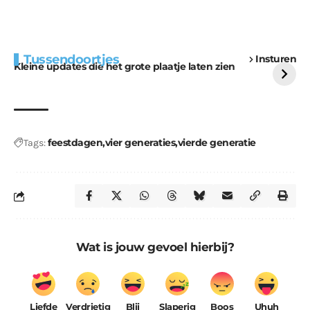
Extra bouwmateriaal
Tunnels blijven een
Tussendoortjes
Insturen
voor kabouters
uitdaging
Kleine updates die het grote plaatje laten zien
feestdagen
vier generaties
vierde generatie
Tags:
Wat is jouw gevoel hierbij?
Liefde
Verdrietig
Blij
Slaperig
Boos
Uhuh