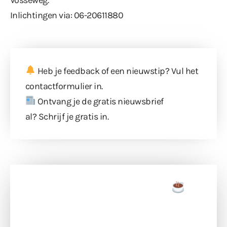
Inlichtingen via: 06-20611880
Heb je feedback of een nieuwstip? Vul
het
contactformulier
in.
Ontvang je de gratis nieuwsbrief
al?
Schrijf je gratis in
.
Doneer een tas koffie
Doneer het WdG-team een kop koffie en
ondersteun hun inzet voor dagelijks gratis