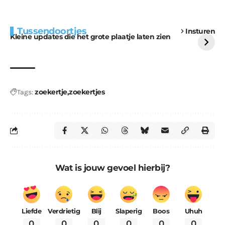
Extra bouwmateriaal
Tunnels blijven een
Tussendoortjes
Insturen
voor kabouters
uitdaging
Kleine updates die het grote plaatje laten zien
zoekertje
zoekertjes
Tags:
Wat is jouw gevoel hierbij?
Liefde
Verdrietig
Blij
Slaperig
Boos
Uhuh
0
0
0
0
0
0