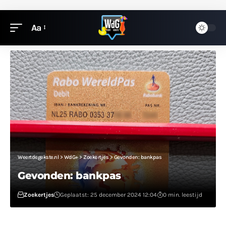
Aa
Weertdegekste.nl
>
WdG+
>
Zoekertjes
>
Gevonden: bankpas
Gevonden: bankpas
Zoekertjes
Geplaatst: 25 december 2024 12:04
0 min. leestijd