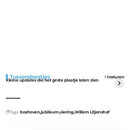
Extra bouwmateriaal
Tunnels blijven een
Tussendoortjes
Insturen
voor kabouters
uitdaging
Kleine updates die het grote plaatje laten zien
boshoven
jubileum
viering
Willem Litjenshof
Tags: