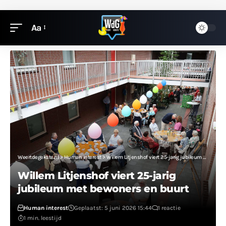
Aa
Weertdegekste.nl
>
Human interest
>
Willem Litjenshof viert 25-jarig jubileum met bewoners en buurt
Willem Litjenshof viert 25-jarig
jubileum met bewoners en buurt
Human interest
Geplaatst: 5 juni 2026 15:44
1 reactie
1 min. leestijd