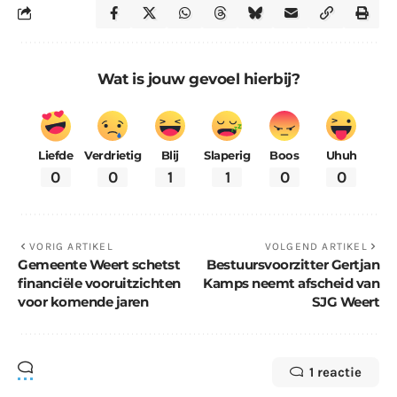
Wat is jouw gevoel hierbij?
Liefde
Verdrietig
Blij
Slaperig
Boos
Uhuh
0
0
1
1
0
0
VORIG ARTIKEL
VOLGEND ARTIKEL
Gemeente Weert schetst
Bestuursvoorzitter Gertjan
financiële vooruitzichten
Kamps neemt afscheid van
voor komende jaren
SJG Weert
1 reactie