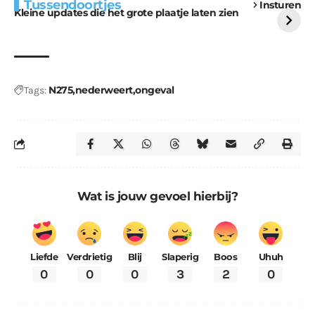
Tussendoortjes
Insturen
voor kabouters
uitdaging
Kleine updates die het grote plaatje laten zien
N275
nederweert
ongeval
Tags:
Wat is jouw gevoel hierbij?
Liefde
Verdrietig
Blij
Slaperig
Boos
Uhuh
0
0
0
3
2
0