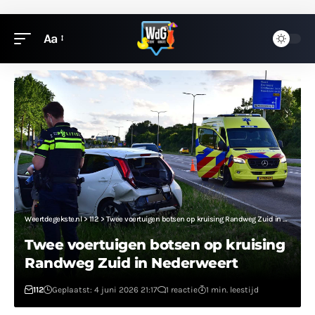
Aa
Weertdegekste.nl
>
112
>
Twee voertuigen botsen op kruising Randweg Zuid in Nederweert
Twee voertuigen botsen op kruising
Randweg Zuid in Nederweert
112
Geplaatst: 4 juni 2026 21:17
1 reactie
1 min. leestijd