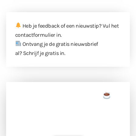
Heb je feedback of een nieuwstip? Vul
het
contactformulier
in.
Ontvang je de gratis nieuwsbrief
al?
Schrijf je gratis in
.
Doneer een tas koffie
Doneer het WdG-team een kop koffie en
ondersteun hun inzet voor dagelijks gratis
berichtgeving. Dank je wel alvast!