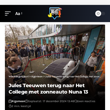
Aa
Weertdegekste.nl
>
Algemeen
>
Jules Teeuwen terug naar Het College met zonneauto Nuna 13
Jules Teeuwen terug naar Het
College met zonneauto Nuna 13
Algemeen
Geplaatst: 17 december 2024 13:46
Geen reacties
2 min. leestijd