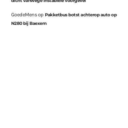
dicht vanwege instabiele voorgevel
GoedeMens
op
Pakketbus botst achterop auto op
N280 bij Baexem