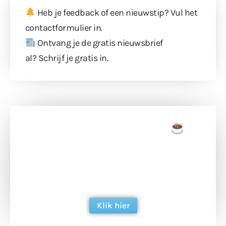
Heb je feedback of een nieuwstip? Vul
het
contactformulier
in.
Ontvang je de gratis nieuwsbrief
al?
Schrijf je gratis in
.
Doneer een tas koffie
Doneer het WdG-team een kop koffie en
ondersteun hun inzet voor dagelijks gratis
berichtgeving. Dank je wel alvast!
Klik hier