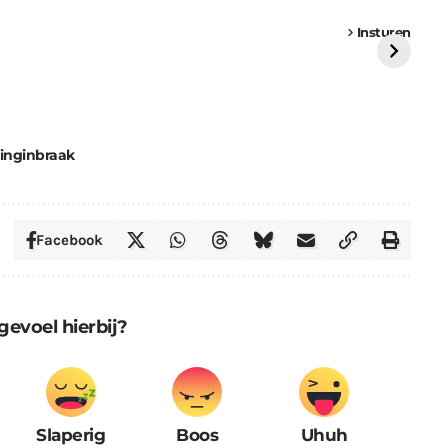
een
Weer een
Luchtballon boven
Ni
vrachtwagen vast
Weert
ge
Insturen
St
inginbraak
Facebook
gevoel hierbij?
Slaperig
Boos
Uhuh