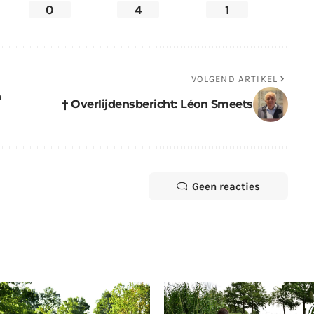
0
4
1
VOLGEND ARTIKEL
n
† Overlijdensbericht: Léon Smeets
Geen reacties