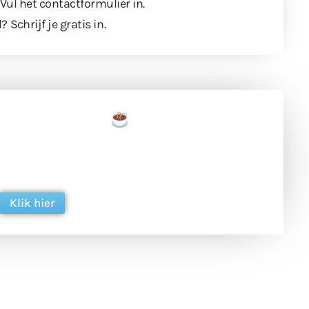
 Vul
het contactformulier
in.
l?
Schrijf je gratis in
.
een tas koffie
 en ondersteun hun inzet voor dagelijks gratis
ing. Dank je wel alvast!
Klik hier