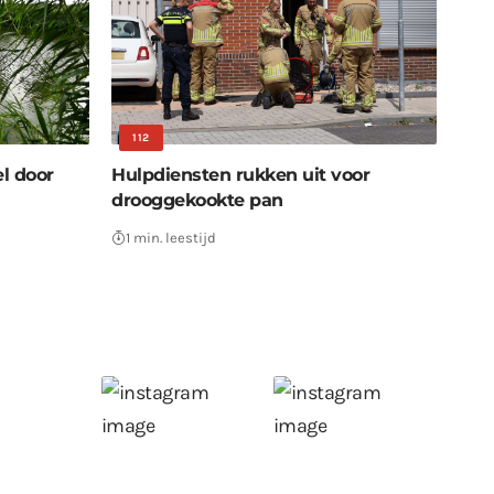
112
el door
Hulpdiensten rukken uit voor
drooggekookte pan
1 min. leestijd