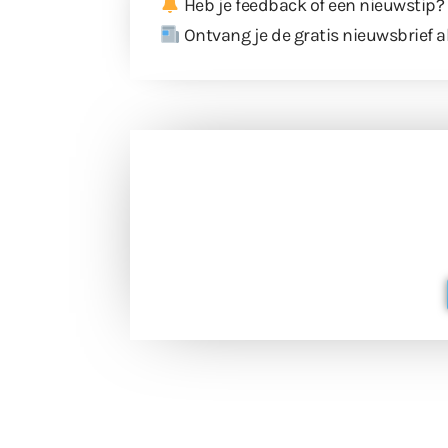
Heb je feedback of een nieuwstip?
Ontvang je de gratis nieuwsbrief a
Doneer 
Doneer het WdG-team een kop koffie
berichtgev