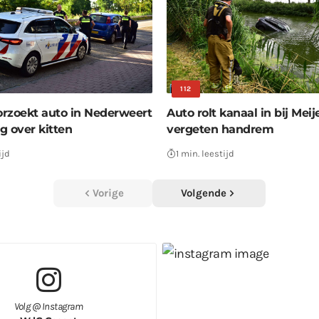
112
oorzoekt auto in Nederweert
Auto rolt kanaal in bij Meij
g over kitten
vergeten handrem
ijd
1 min. leestijd
Vorige
Volgende
Volg @ Instagram