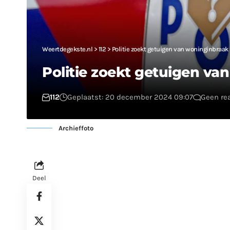
Weertdegekste.nl
>
112
>
Politie zoekt getuigen van woninginbraa
Politie zoekt getuigen v
112
Geplaatst: 20 december 2024 09:07
Geen re
Archieffoto
Deel