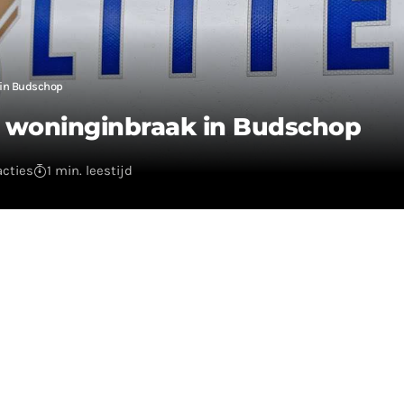
k in Budschop
an woninginbraak in Budschop
acties
1 min. leestijd