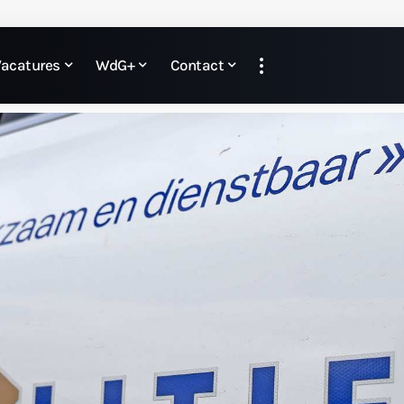
Vacatures
WdG+
Contact