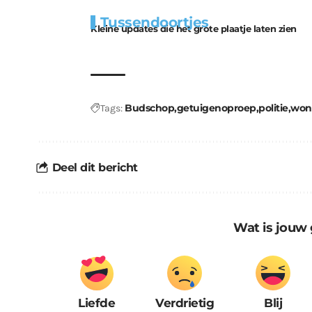
Extra
Tunnels blijven 
Tussendoortjes
bouwmateriaal voor
uitdaging
Kleine updates die het grote plaatje laten zien
kabouters
Budschop
getuigenoproep
politie
won
Tags:
Deel dit bericht
Wat is jouw 
Liefde
Verdrietig
Blij