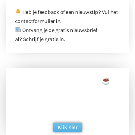
Heb je feedback of een nieuwstip? Vul
het
contactformulier
in.
Ontvang je de gratis nieuwsbrief
al?
Schrijf je gratis in
.
Doneer een tas koffie
Doneer het WdG-team een kop koffie en
ondersteun hun inzet voor dagelijks gratis
berichtgeving. Dank je wel alvast!
Klik hier