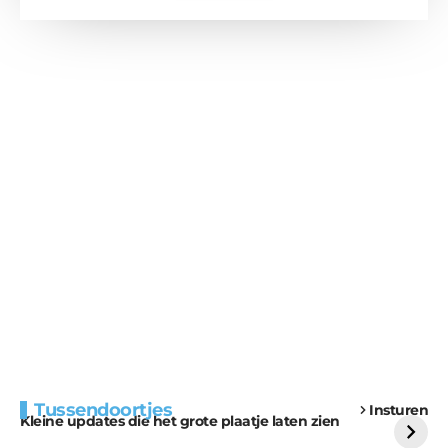
Extra bouwmateriaal
Tunnels blijven een
Tussendoortjes
Insturen
voor kabouters
uitdaging
Kleine updates die het grote plaatje laten zien