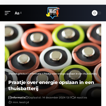
Aa
Weertdegekste.nl
>
Informatie
>
Praatje over energie opslaan in een thuisbatterij
Praatje over energie opslaan in een
thuisbatterij
Informatie
Geplaatst: 14 december 2024 13:11
4 reacties
1 min. leestijd