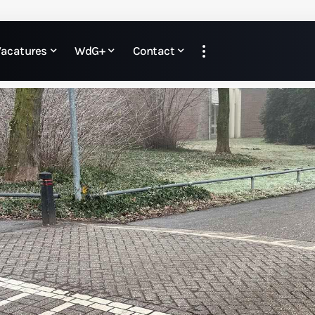
Vacatures
WdG+
Contact