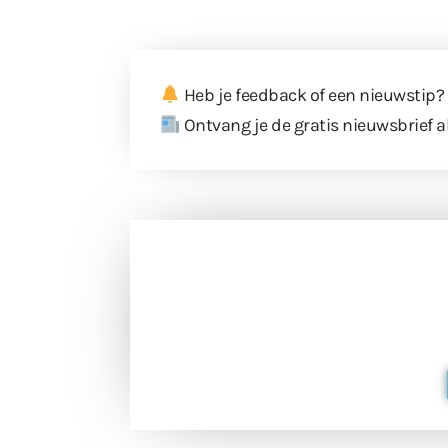
Heb je feedback of een nieuwstip?
Ontvang je de gratis nieuwsbrief a
Doneer 
Doneer het WdG-team een kop koffie
berichtgev