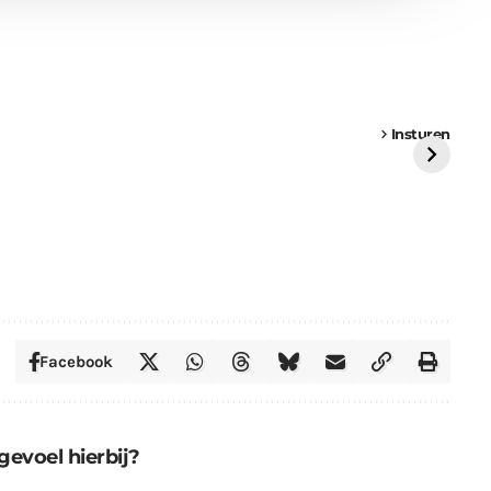
een
Weer een
Luchtballon boven
Ni
vrachtwagen vast
Weert
ge
Insturen
St
Facebook
gevoel hierbij?