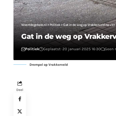
Weertdegekste.nl
>
Politiek
>
Gat in de weg op Vrakkerveld na vier
Gat in de weg op Vrakkerv
Politiek
Geplaatst: 20 januari 2025 16:30
Geen r
Drempel op Vrakkerveld
Deel