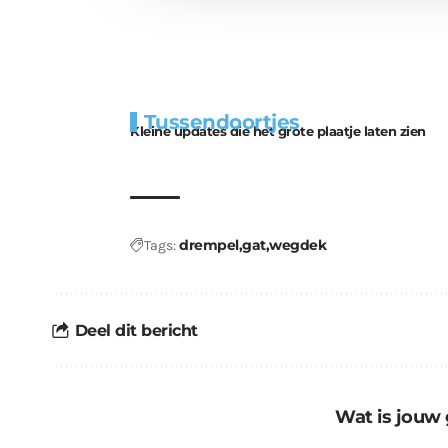
Extra
Tunnels blijven 
Tussendoortjes
bouwmateriaal voor
uitdaging
Kleine updates die het grote plaatje laten zien
kabouters
drempel
gat
wegdek
Tags:
Deel dit bericht
Wat is jouw 