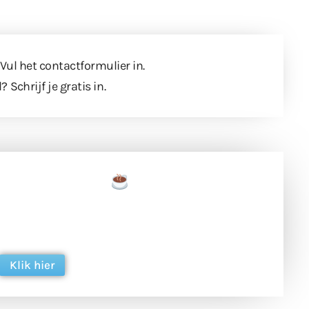
 Vul
het contactformulier
in.
l?
Schrijf je gratis in
.
een tas koffie
 en ondersteun hun inzet voor dagelijks gratis
ing. Dank je wel alvast!
Klik hier