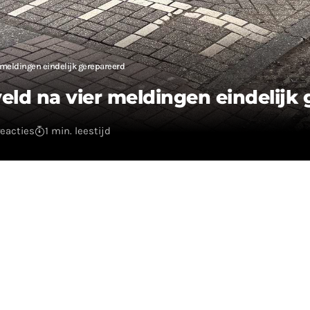
 meldingen eindelijk gerepareerd
eld na vier meldingen eindelijk
eacties
1 min. leestijd