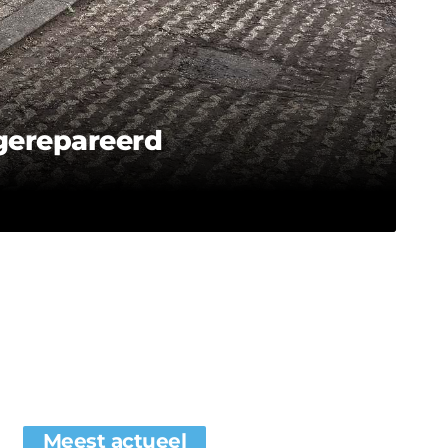
 gerepareerd
Meest actueel