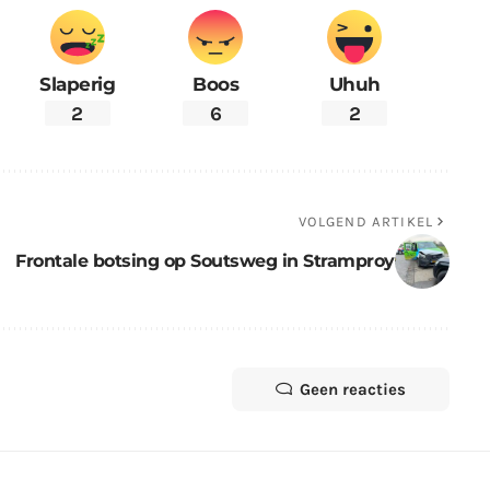
Slaperig
Boos
Uhuh
2
6
2
VOLGEND ARTIKEL
Frontale botsing op Soutsweg in Stramproy
Geen reacties