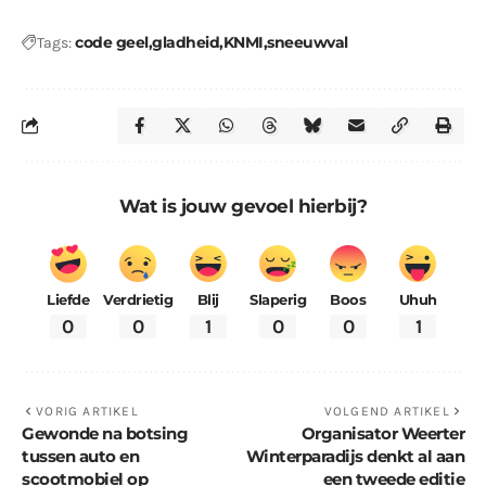
code geel
gladheid
KNMI
sneeuwval
Tags:
Wat is jouw gevoel hierbij?
Liefde
Verdrietig
Blij
Slaperig
Boos
Uhuh
0
0
1
0
0
1
VORIG ARTIKEL
VOLGEND ARTIKEL
Gewonde na botsing
Organisator Weerter
tussen auto en
Winterparadijs denkt al aan
scootmobiel op
een tweede editie