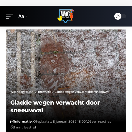
Aa
Weertdegekste.nl
>
Informatie
>
Gladde wegen verwacht door sneeuwval
Gladde wegen verwacht door
sneeuwval
Informatie
Geplaatst: 8 januari 2025 18:00
Geen reacties
1 min. leestijd