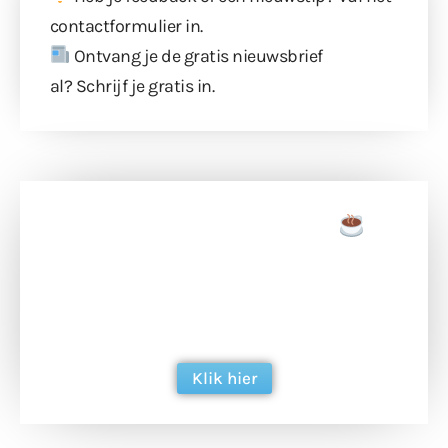
contactformulier
in.
Ontvang je de gratis nieuwsbrief
al?
Schrijf je gratis in
.
Doneer een tas koffie
Doneer het WdG-team een kop koffie en
ondersteun hun inzet voor dagelijks gratis
berichtgeving. Dank je wel alvast!
Klik hier