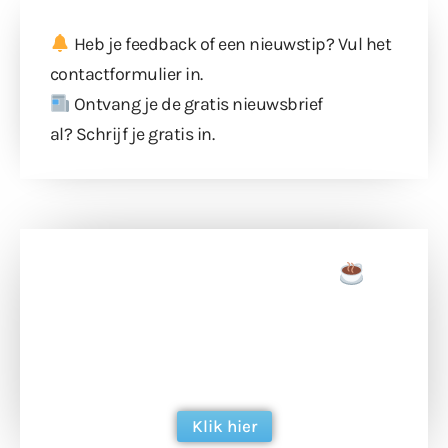
Heb je feedback of een nieuwstip? Vul
het
contactformulier
in.
Ontvang je de gratis nieuwsbrief
al?
Schrijf je gratis in
.
Doneer een tas koffie
Doneer het WdG-team een kop koffie en
ondersteun hun inzet voor dagelijks gratis
berichtgeving. Dank je wel alvast!
Klik hier