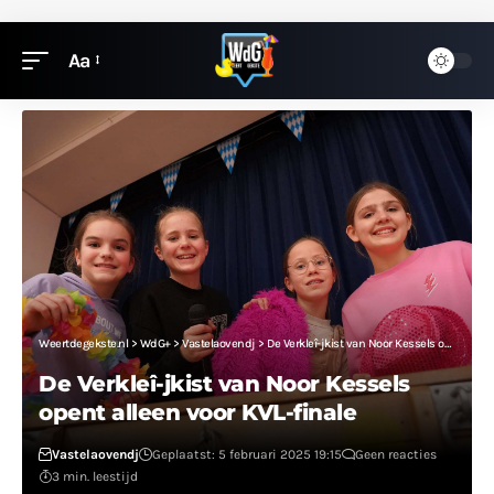
Aa
Weertdegekste.nl
>
WdG+
>
Vastelaovendj
>
De Verkleî-jkist van Noor Kessels opent alleen voor KVL-finale
De Verkleî-jkist van Noor Kessels
opent alleen voor KVL-finale
Vastelaovendj
Geplaatst: 5 februari 2025 19:15
Geen reacties
3 min. leestijd