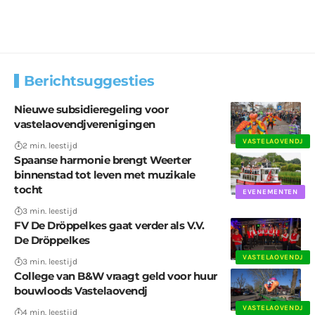
Berichtsuggesties
Nieuwe subsidieregeling voor
vastelaovendjverenigingen
VASTELAOVENDJ
2 min. leestijd
Spaanse harmonie brengt Weerter
binnenstad tot leven met muzikale
tocht
EVENEMENTEN
3 min. leestijd
FV De Dröppelkes gaat verder als V.V.
De Dröppelkes
VASTELAOVENDJ
3 min. leestijd
College van B&W vraagt geld voor huur
bouwloods Vastelaovendj
VASTELAOVENDJ
4 min. leestijd