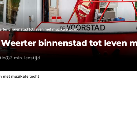
ter binnenstad tot leven met muzikale tocht
Weerter binnenstad tot leven m
tie
3 min. leestijd
n met muzikale tocht