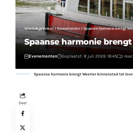
Weertdegekste.nl
>
Evenementen
>
Spaanse harmonie brengt Weer
Spaanse harmonie brengt 
Evenementen
Geplaatst: 8 juli 2026 18:45
1 reac
Spaanse harmonie brengt Weerter binnenstad tot leve
Deel