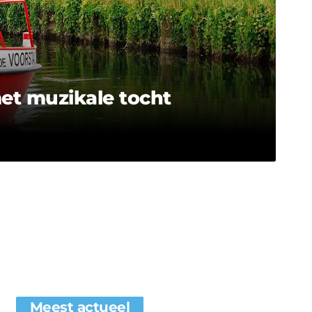
et muzikale tocht
Meest actueel