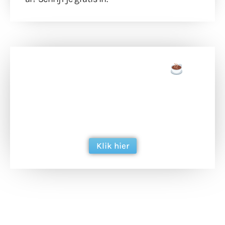
Doneer een tas koffie
Doneer het WdG-team een kop koffie en
ondersteun hun inzet voor dagelijks gratis
berichtgeving. Dank je wel alvast!
Klik hier