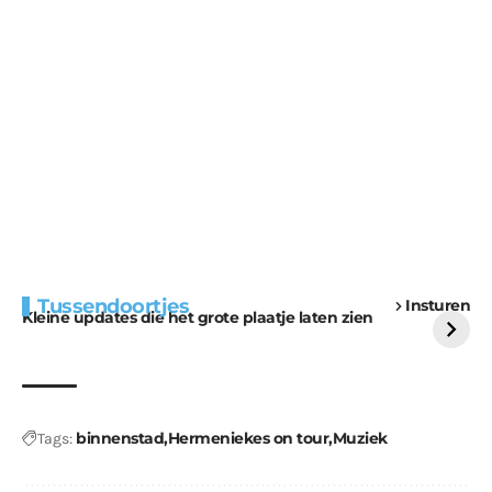
Extra bouwmateriaal
Tunnels blijven een
Tussendoortjes
Insturen
voor kabouters
uitdaging
Kleine updates die het grote plaatje laten zien
binnenstad
Hermeniekes on tour
Muziek
Tags: