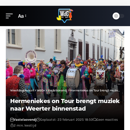
Aa
Weertdegekste.nl
>
WdG+
>
Vastelaovendj
>
Hermeniekes on Tour brengt muziek naar Weerter binnenstad
Hermeniekes on Tour brengt muziek
naar Weerter binnenstad
Vastelaovendj
Geplaatst: 23 februari 2025 18:50
Geen reacties
2 min. leestijd