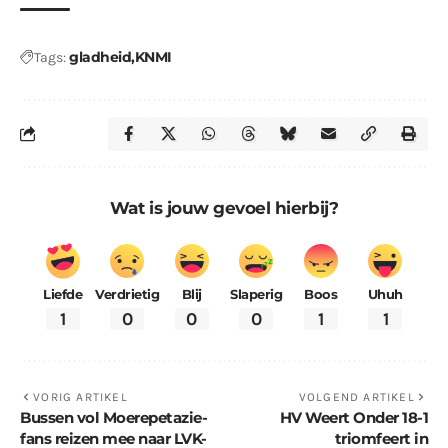
gladheid
KNMI
Tags:
Wat is jouw gevoel hierbij?
Liefde
Verdrietig
Blij
Slaperig
Boos
Uhuh
1
0
0
0
1
1
VORIG ARTIKEL
VOLGEND ARTIKEL
Bussen vol Moerepetazie-
HV Weert Onder 18-1
fans reizen mee naar LVK-
triomfeert in