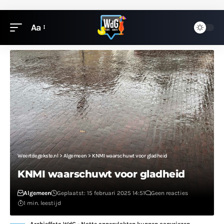
Aa
Weertdegekste.nl
>
Algemeen
>
KNMI waarschuwt voor gladheid
KNMI waarschuwt voor gladheid
Algemeen
Geplaatst: 15 februari 2025 14:51
Geen reacties
1 min. leestijd
Archieffoto WdG - Natte oppervlakten kunnen aanvriezen