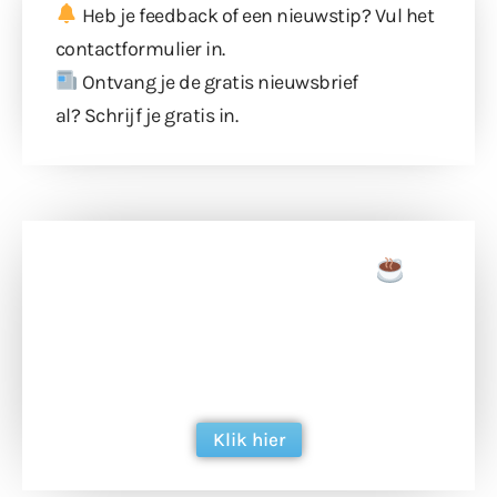
Heb je feedback of een nieuwstip? Vul
het
contactformulier
in.
Ontvang je de gratis nieuwsbrief
al?
Schrijf je gratis in
.
Doneer een tas koffie
Doneer het WdG-team een kop koffie en
ondersteun hun inzet voor dagelijks gratis
berichtgeving. Dank je wel alvast!
Klik hier