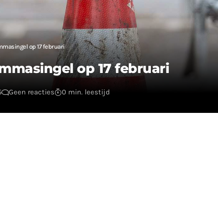
mmasingel op 17 februari
Emmasingel op 17 februari
5
Geen reacties
0 min. leestijd