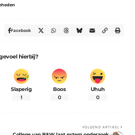
mheden
Facebook
gevoel hierbij?
Slaperig
Boos
Uhuh
1
0
0
VOLGEND ARTIKEL
College van B&W laat extern onderzoek