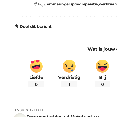
emmasingel
spoedreparatie
werkzaa
Tags:
Deel dit bericht
Wat is jouw 
Liefde
Verdrietig
Blij
0
1
0
VORIG ARTIKEL
Twee verdachten uit Meijel vast na