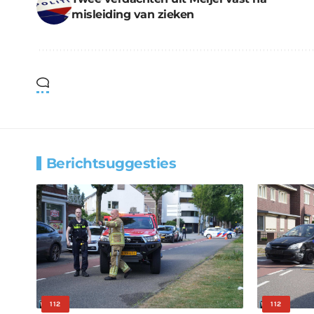
misleiding van zieken
Berichtsuggesties
112
112