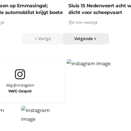
tsen op Emmasingel;
Sluis 15 Nederweert acht 
e automobilist krijgt boete
dicht voor scheepvaart
ijd
2 min. leestijd
Vorige
Volgende
Volg @ Instagram
WdG Gespot