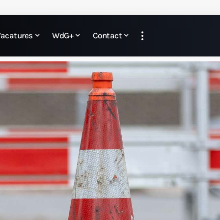
Vacatures
WdG+
Contact