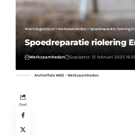
Weertdegekste.nl
>
Werkzaamheden
>
Spoedreparatie riolering E
Spoedreparatie riolering 
Werkzaamheden
Geplaatst: 12 februari 2025 16:5
Archieffoto WdG - Werkzaamheden
Deel