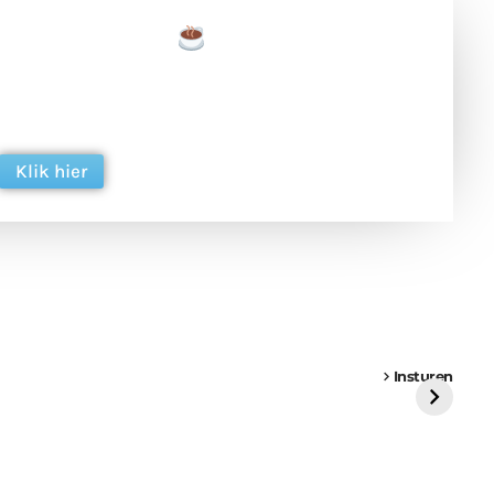
een tas koffie
 en ondersteun hun inzet voor dagelijks gratis
ing. Dank je wel alvast!
Klik hier
een
Weer een
Luchtballon boven
Ni
vrachtwagen vast
Weert
ge
Insturen
St