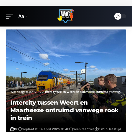
Aa
Weertdegekste.nl
>
112
>
Intercity tussen Weert en Maarheeze ontruimd vanwege rook in trein
Intercity tussen Weert en
Maarheeze ontruimd vanwege rook
in trein
112
Geplaatst: 14 april 2025 10:48
Geen reacties
2 min. leestijd