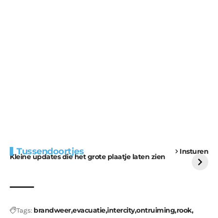
Extra bouwmateriaal
Tunnels blijven een
Tussendoortjes
Insturen
voor kabouters
uitdaging
Kleine updates die het grote plaatje laten zien
brandweer
evacuatie
intercity
ontruiming
rook
Tags: