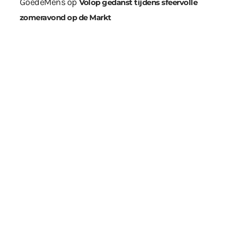
GoedeMens
op
Volop gedanst tijdens sfeervolle
zomeravond op de Markt