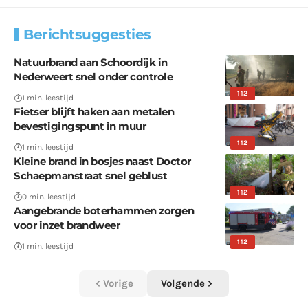
Berichtsuggesties
Natuurbrand aan Schoordijk in
Nederweert snel onder controle
112
1 min. leestijd
Fietser blijft haken aan metalen
bevestigingspunt in muur
112
1 min. leestijd
Kleine brand in bosjes naast Doctor
Schaepmanstraat snel geblust
112
0 min. leestijd
Aangebrande boterhammen zorgen
voor inzet brandweer
112
1 min. leestijd
Vorige
Volgende