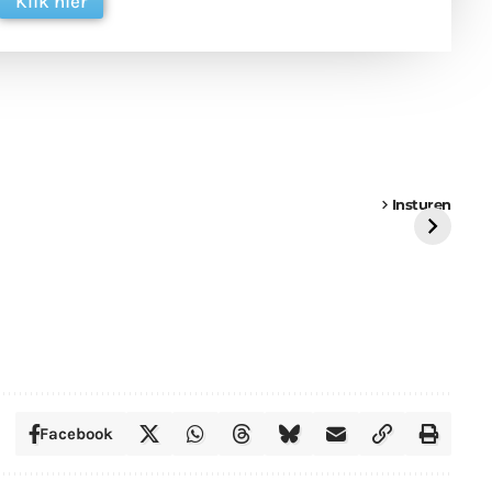
Klik hier
een
Weer een
Luchtballon boven
Ni
vrachtwagen vast
Weert
ge
Insturen
St
Facebook