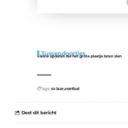
Extra
Tunnels blijven 
Tussendoortjes
bouwmateriaal voor
uitdaging
Kleine updates die het grote plaatje laten zien
kabouters
sv laar
voetbal
Tags:
Deel dit bericht