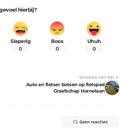
gevoel hierbij?
Slaperig
Boos
Uhuh
0
0
0
VOLGEND ARTIKEL
Auto en fietser botsen op fietspad
Graafschap Hornelaan
Geen reacties