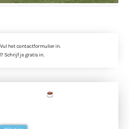
 Vul
het contactformulier
in.
l?
Schrijf je gratis in
.
een tas koffie
 en ondersteun hun inzet voor dagelijks gratis
ing. Dank je wel alvast!