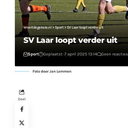
Weertdegekste.nl
>
Sport
>
SV Laar loopt verder uit
SV Laar loopt verder uit
Sport
Geplaatst: 7 april 2025 13:14
Geen reacties
Foto door Jan Lemmen
Deel