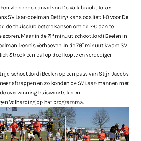
Een vloeiende aanval van De Valk bracht Joran
ens SV Laar-doelman Betting kansloos liet: 1-0 voor De
ad de thuisclub betere kansen om de 2-0 aan te
e
 scoren. Maar in de 71
minuut schoot Jordi Beelen in
e
oelman Dennis Verhoeven. In de 79
minuut kwam SV
Nick Stroek een bal op doel kopte en verdediger
strijd schoot Jordi Beelen op een pass van Stijn Jacobs
et meer aftrappen en zo konden de SV Laar-mannen met
de overwinning huiswaarts keren.
egen Volharding op het programma.