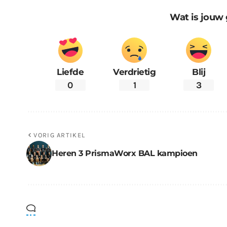
Wat is jouw 
Liefde
Verdrietig
Blij
0
1
3
VORIG ARTIKEL
Heren 3 PrismaWorx BAL kampioen