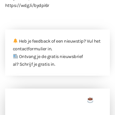
https://wdg.li/bydpi6r
Heb je feedback of een nieuwstip? Vul
het
contactformulier
in.
Ontvang je de gratis nieuwsbrief
al?
Schrijf je gratis in
.
Doneer een tas koffie
Doneer het WdG-team een kop koffie en