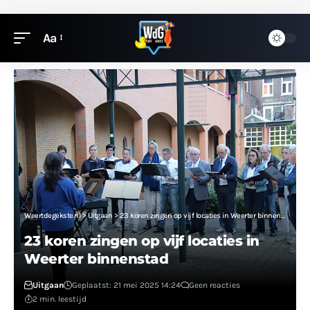
Aa
Weertdegekste.nl
>
Uitgaan
>
23 koren zingen op vijf locaties in Weerter binnenstad
23 koren zingen op vijf locaties in
Weerter binnenstad
Uitgaan
Geplaatst: 21 mei 2025 14:24
Geen reacties
2 min. leestijd