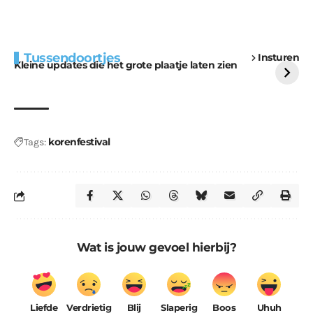
Extra bouwmateriaal
Tunnels blijven een
Tussendoortjes
Insturen
voor kabouters
uitdaging
Kleine updates die het grote plaatje laten zien
korenfestival
Tags:
Wat is jouw gevoel hierbij?
Liefde
Verdrietig
Blij
Slaperig
Boos
Uhuh