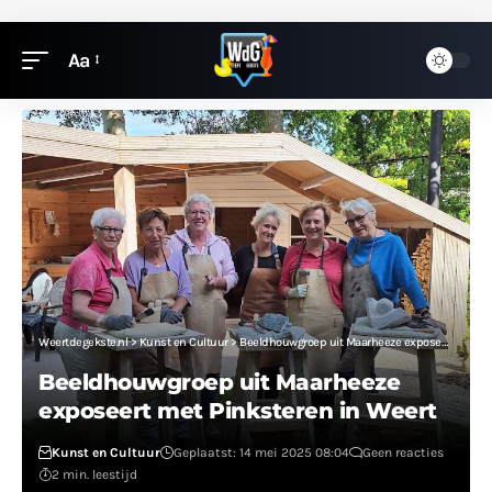
Aa
Weertdegekste.nl
>
Kunst en Cultuur
>
Beeldhouwgroep uit Maarheeze exposeert met Pinksteren in Weert
Beeldhouwgroep uit Maarheeze
exposeert met Pinksteren in Weert
Kunst en Cultuur
Geplaatst: 14 mei 2025 08:04
Geen reacties
2 min. leestijd