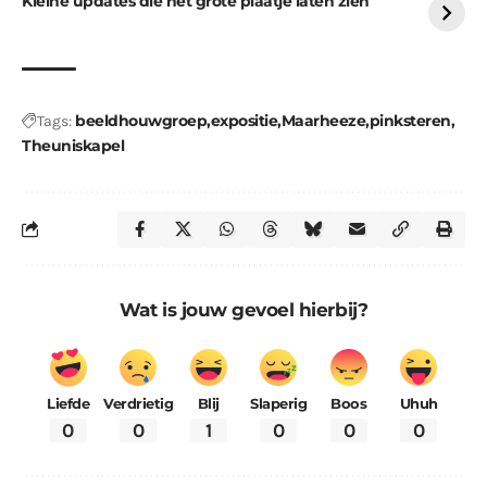
Kleine updates die het grote plaatje laten zien
beeldhouwgroep
expositie
Maarheeze
pinksteren
Tags:
Theuniskapel
Wat is jouw gevoel hierbij?
Liefde
Verdrietig
Blij
Slaperig
Boos
Uhuh
0
0
1
0
0
0