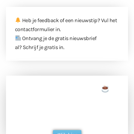
Heb je feedback of een nieuwstip? Vul
het
contactformulier
in.
Ontvang je de gratis nieuwsbrief
al?
Schrijf je gratis in
.
Doneer een tas koffie
Doneer het WdG-team een kop koffie en
ondersteun hun inzet voor dagelijks gratis
berichtgeving. Dank je wel alvast!