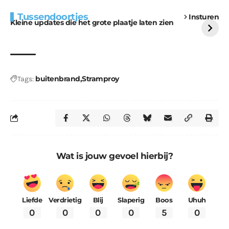
Extra bouwmateriaal
Tunnels blijven een
Tussendoortjes
Insturen
voor kabouters
uitdaging
Kleine updates die het grote plaatje laten zien
buitenbrand
Stramproy
Tags:
Wat is jouw gevoel hierbij?
Liefde
Verdrietig
Blij
Slaperig
Boos
Uhuh
0
0
0
0
5
0