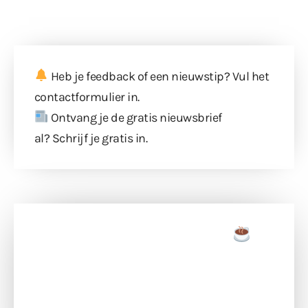
Heb je feedback of een nieuwstip? Vul
het
contactformulier
in.
Ontvang je de gratis nieuwsbrief
al?
Schrijf je gratis in
.
Doneer een tas koffie
Doneer het WdG-team een kop koffie en
ondersteun hun inzet voor dagelijks gratis
berichtgeving. Dank je wel alvast!