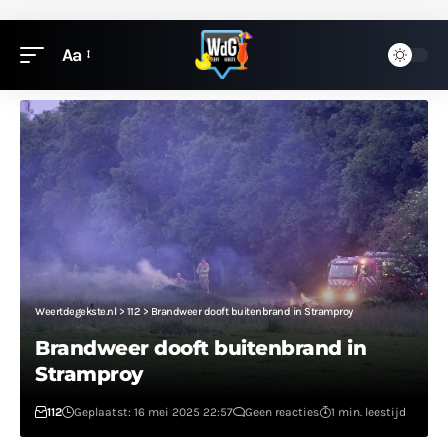
Aa
Weertdegekste.nl
>
112
>
Brandweer dooft buitenbrand in Stramproy
Brandweer dooft buitenbrand in
Stramproy
112
Geplaatst: 16 mei 2025 22:57
Geen reacties
1 min. leestijd