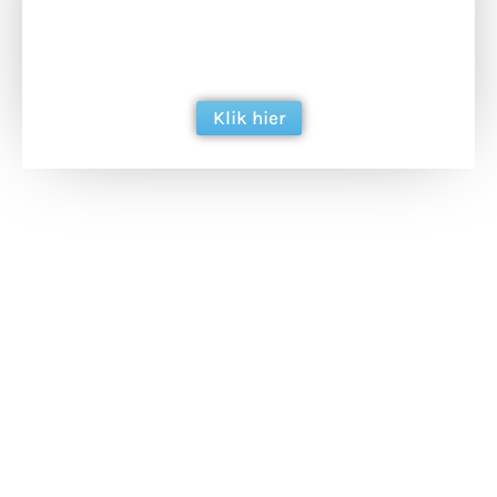
Doneer het WdG-team een kop koffie en
ondersteun hun inzet voor dagelijks gratis
berichtgeving. Dank je wel alvast!
Klik hier