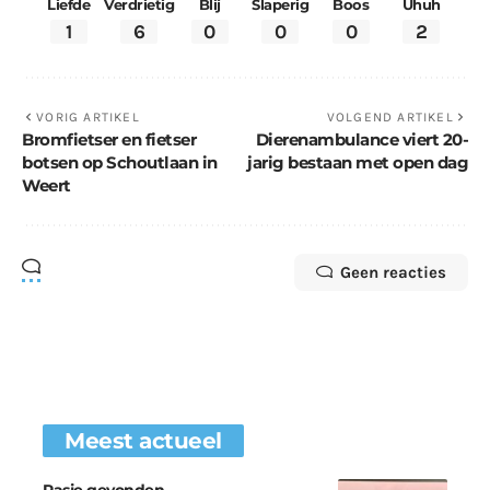
Liefde
Verdrietig
Blij
Slaperig
Boos
Uhuh
1
6
0
0
0
2
VORIG ARTIKEL
VOLGEND ARTIKEL
Bromfietser en fietser
Dierenambulance viert 20-
botsen op Schoutlaan in
jarig bestaan met open dag
Weert
Geen reacties
Meest actueel