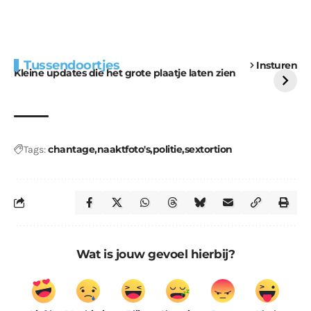
Extra bouwmateriaal
Tunnels blijven een
Tussendoortjes
Insturen
voor kabouters
uitdaging
Kleine updates die het grote plaatje laten zien
chantage
naaktfoto's
politie
sextortion
Tags:
Wat is jouw gevoel hierbij?