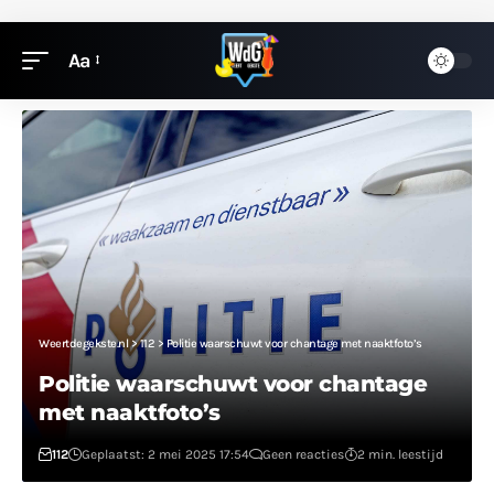
Aa
Weertdegekste.nl
>
112
>
Politie waarschuwt voor chantage met naaktfoto’s
Politie waarschuwt voor chantage
met naaktfoto’s
112
Geplaatst: 2 mei 2025 17:54
Geen reacties
2 min. leestijd