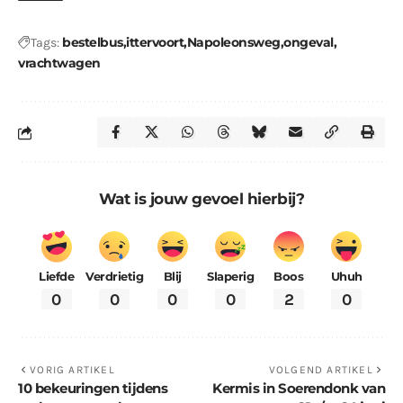
bestelbus
ittervoort
Napoleonsweg
ongeval
Tags:
vrachtwagen
Wat is jouw gevoel hierbij?
Liefde
Verdrietig
Blij
Slaperig
Boos
Uhuh
0
0
0
0
2
0
VORIG ARTIKEL
VOLGEND ARTIKEL
10 bekeuringen tijdens
Kermis in Soerendonk van