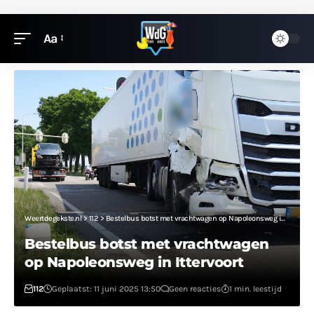
Aa
Weertdegekste.nl
>
112
>
Bestelbus botst met vrachtwagen op Napoleonsweg in Ittervoort
Bestelbus botst met vrachtwagen
op Napoleonsweg in Ittervoort
112
Geplaatst: 11 juni 2025 13:50
Geen reacties
1 min. leestijd