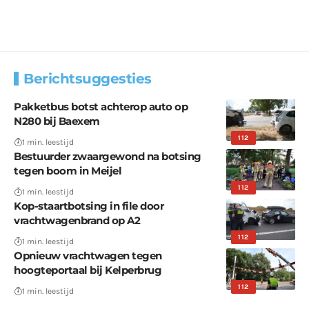
Berichtsuggesties
Pakketbus botst achterop auto op
N280 bij Baexem
112
1 min. leestijd
Bestuurder zwaargewond na botsing
tegen boom in Meijel
112
1 min. leestijd
Kop-staartbotsing in file door
vrachtwagenbrand op A2
112
1 min. leestijd
Opnieuw vrachtwagen tegen
hoogteportaal bij Kelperbrug
112
1 min. leestijd