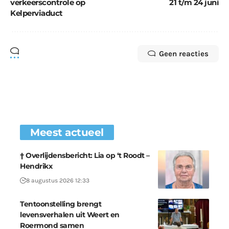
verkeerscontrole op
21 t/m 24 juni
Kelperviaduct
Geen reacties
Meest actueel
† Overlijdensbericht: Lia op ‘t Roodt –
Hendrikx
8 augustus 2026 12:33
Tentoonstelling brengt
levensverhalen uit Weert en
Roermond samen