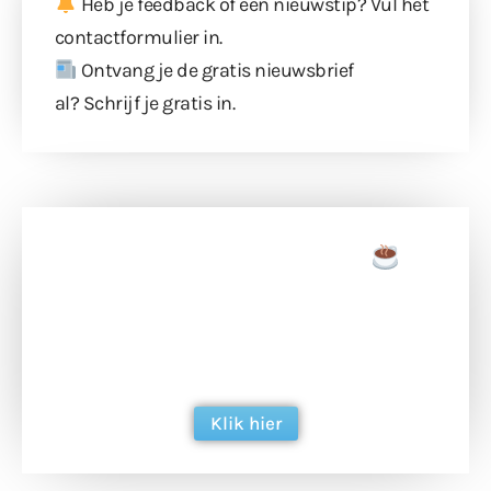
Heb je feedback of een nieuwstip? Vul
het
contactformulier
in.
Ontvang je de gratis nieuwsbrief
al?
Schrijf je gratis in
.
Doneer een tas koffie
Doneer het WdG-team een kop koffie en
ondersteun hun inzet voor dagelijks gratis
berichtgeving. Dank je wel alvast!
Klik hier