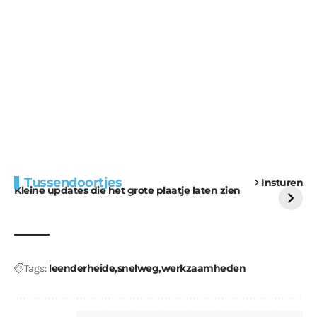
Extra bouwmateriaal
Tunnels blijven een
Tussendoortjes
Insturen
voor kabouters
uitdaging
Kleine updates die het grote plaatje laten zien
leenderheide
snelweg
werkzaamheden
Tags: