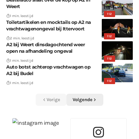
Weert
112
1 min. leestijd
Toiletartikelen en mocktails op A2 na
vrachtwagenongeval bij Ittervoort
112
2 min. leestijd
A2 bij Weert dinsdagochtend weer
open na afhandeling ongeval
112
1 min. leestijd
Auto botst achterop vrachtwagen op
A2 bij Budel
112
1 min. leestijd
Vorige
Volgende