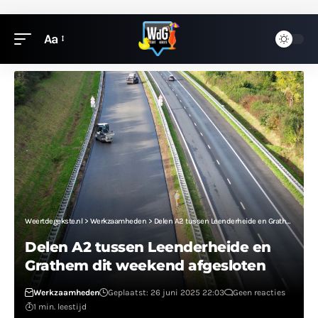
Aa
Weertdegekste.nl
>
Werkzaamheden
>
Delen A2 tussen Leenderheide en Grathem dit weekend afgesloten
Delen A2 tussen Leenderheide en
Grathem dit weekend afgesloten
Werkzaamheden
Geplaatst: 26 juni 2025 22:03
Geen reacties
1 min. leestijd