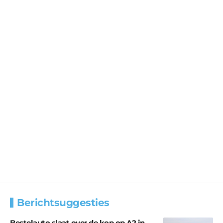
Berichtsuggesties
Bestelauto slaat over de kop op A2 in