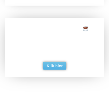
Doneer een tas koffie
Doneer het WdG-team een kop koffie en
ondersteun hun inzet voor dagelijks gratis
berichtgeving. Dank je wel alvast!
Klik hier