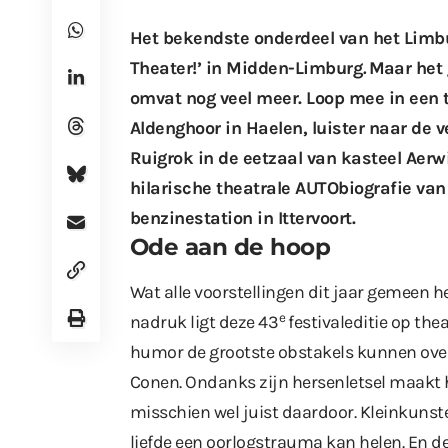
Het bekendste onderdeel van
het Limbu
Theater!’
in Midden-Limburg
.
Maar het 
omvat nog veel meer. Loop mee in een t
Aldenghoor in Haelen, luister naar de 
Ruigrok in de eetzaal van kasteel Aerwi
hilarische theatrale AUTObiografie van
benzinestation in Ittervoort.
Ode aan de hoop
Wat alle voorstellingen dit jaar gemeen h
e
nadruk ligt deze 43
festivaleditie op the
humor de grootste obstakels kunnen over
Conen. Ondanks zijn hersenletsel maakt h
misschien wel juist daardoor. Kleinkunst
liefde een oorlogstrauma kan helen. En 