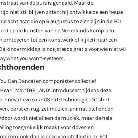
amstraat van de buis is gehaald. Maar de
d niet stil blijven zitten: hij ontwikkelde een heuse
de acht acts die op 6 augustus te zien zijn in de ECI
teerd op de kunsten van de Nederlands kampioen
n omtoveren tot een kunstwerk of kijken naar een
 De kindermiddag is nog steeds gratis voor wie niet wil
pay what you want’-systeem.
echthorenden
You Can Dance) en componistencollectief
Hear_Me’. ‘THE_AND’ introduceert tijdens deze
e innovatieve soundShirt-technologie. Dit shirt,
n, borst en rug, zet muziek, animaties, licht en
erdoor wordt niet alleen de muziek, maar de hele
telling toegankelijk maakt voor doven en
obleem, ook dan is deze voorstelling in de ECI