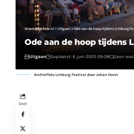
Weertdegekste.nl
>
Uitgaan
>
Ode aan de hoop tijdens Limburg Fe
Ode aan de hoop tijdens L
Uitgaan
Geplaatst: 6 juni 2025 09:38
Geen reac
Archieffoto Limburg Festival door Johan Horst
Deel