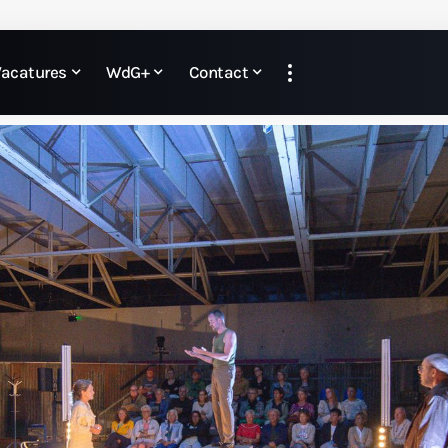
Vacatures
WdG+
Contact