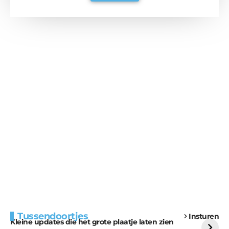
Extra bouwmateriaal
Tunnels blijven een
Tussendoortjes
Insturen
voor kabouters
uitdaging
Kleine updates die het grote plaatje laten zien