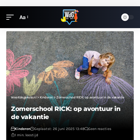
Aa
Weertdegekste.nl
>
Kinderen
>
Zomerschool RICK: op avontuur in de vakantie
Zomerschool RICK: op avontuur in
de vakantie
Kinderen
Geplaatst: 26 juni 2025 13:48
Geen reacties
1 min. leestijd