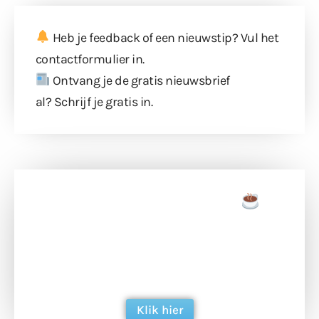
Heb je feedback of een nieuwstip? Vul
het
contactformulier
in.
Ontvang je de gratis nieuwsbrief
al?
Schrijf je gratis in
.
Doneer een tas koffie
Doneer het WdG-team een kop koffie en
ondersteun hun inzet voor dagelijks gratis
berichtgeving. Dank je wel alvast!
Klik hier