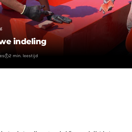
ng
uwe indeling
ies
2 min. leestijd