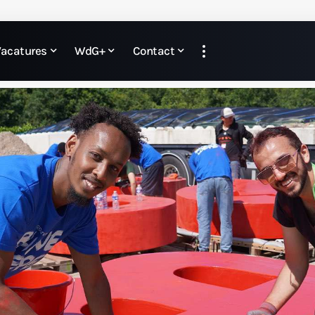
Vacatures
WdG+
Contact