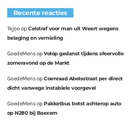
Recente reacties
Tejoo
op
Celstraf voor man uit Weert wegens
belaging en vernieling
GoedeMens
op
Volop gedanst tijdens sfeervolle
zomeravond op de Markt
GoedeMens
op
Coenraad Abelsstraat per direct
dicht vanwege instabiele voorgevel
GoedeMens
op
Pakketbus botst achterop auto
op N280 bij Baexem