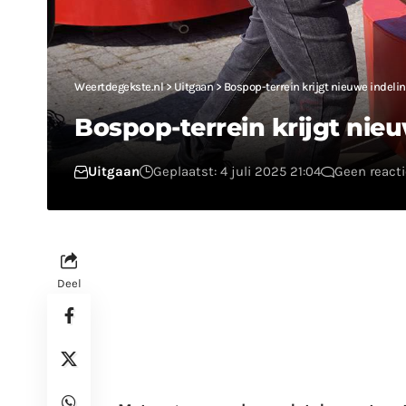
Weertdegekste.nl
>
Uitgaan
>
Bospop-terrein krijgt nieuwe indeli
Bospop-terrein krijgt nie
Uitgaan
Geplaatst: 4 juli 2025 21:04
Geen react
Deel