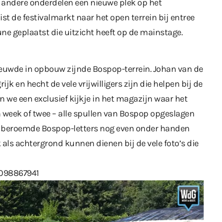
 andere onderdelen een nieuwe plek op het
st de festivalmarkt naar het open terrein bij entree
une geplaatst die uitzicht heeft op de mainstage.
ieuwde in opbouw zijnde Bospop-terrein. Johan van de
jk en hecht de vele vrijwilligers zijn die helpen bij de
n we een exclusief kijkje in het magazijn waar het
n week of twee – alle spullen van Bospop opgeslagen
e beroemde Bospop-letters nog even onder handen
ls achtergrond kunnen dienen bij de vele foto’s die
1098867941