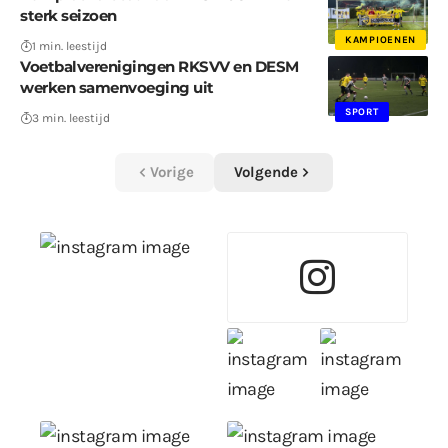
sterk seizoen
KAMPIOENEN
1 min. leestijd
Voetbalverenigingen RKSVV en DESM
werken samenvoeging uit
SPORT
3 min. leestijd
Vorige
Volgende