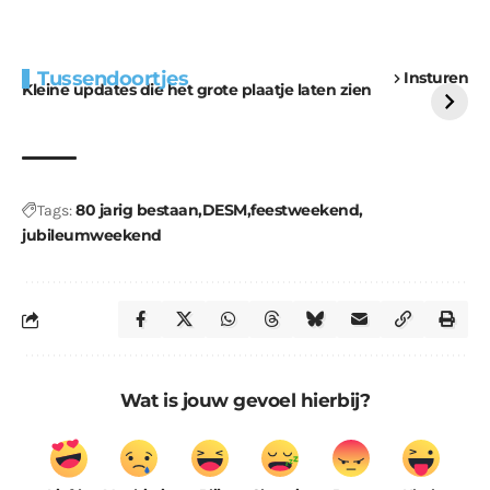
Extra bouwmateriaal
Tunnels blijven een
Tussendoortjes
Insturen
voor kabouters
uitdaging
Kleine updates die het grote plaatje laten zien
80 jarig bestaan
DESM
feestweekend
Tags:
jubileumweekend
Wat is jouw gevoel hierbij?