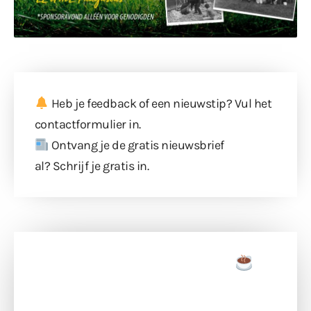
Heb je feedback of een nieuwstip? Vul
het
contactformulier
in.
Ontvang je de gratis nieuwsbrief
al?
Schrijf je gratis in
.
Doneer een tas koffie
Doneer het WdG-team een kop koffie en