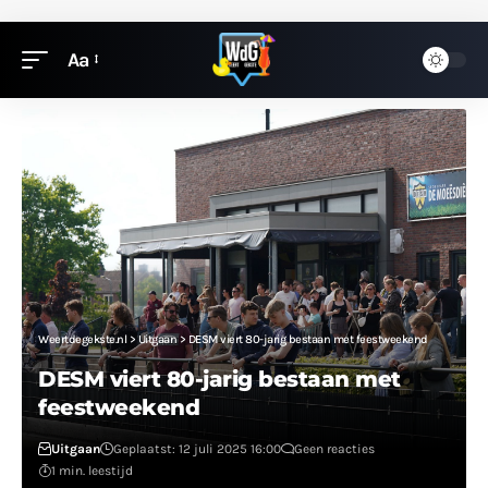
Aa
Weertdegekste.nl
>
Uitgaan
>
DESM viert 80-jarig bestaan met feestweekend
DESM viert 80-jarig bestaan met
feestweekend
Uitgaan
Geplaatst: 12 juli 2025 16:00
Geen reacties
1 min. leestijd