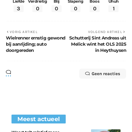
Liefde
Verdrietig
Blij
Slaperig
Boos
Uhuh
3
0
0
0
0
1
VORIG ARTIKEL
VOLGEND ARTIKEL
Wielrenner ernstig gewond
Schutterij Sint Andreas uit
bij aanrijding; auto
Melick wint het OLS 2025
doorgereden
in Heythuysen
Geen reacties
Meest actueel