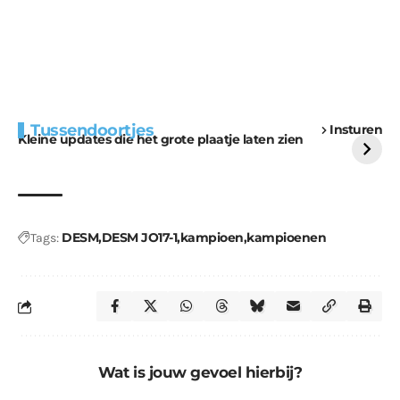
Extra bouwmateriaal
Tunnels blijven een
Tussendoortjes
Insturen
voor kabouters
uitdaging
Kleine updates die het grote plaatje laten zien
DESM
DESM JO17-1
kampioen
kampioenen
Tags:
Wat is jouw gevoel hierbij?