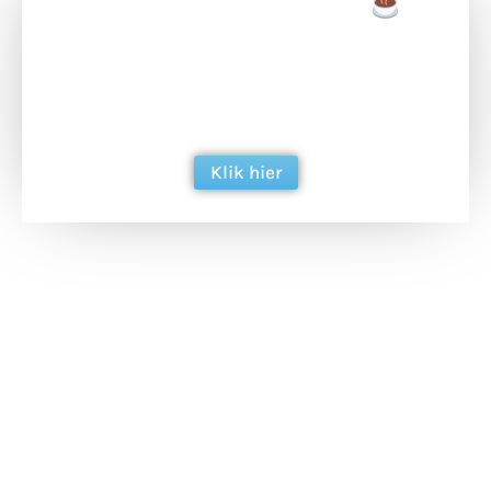
Doneer een tas koffie
Doneer het WdG-team een kop koffie en
ondersteun hun inzet voor dagelijks gratis
berichtgeving. Dank je wel alvast!
Klik hier