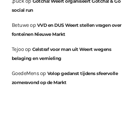
.puck
op
Gotcha! Weert organiseert Gotcha! & Go
social run
Betuwe
op
VVD en DUS Weert stellen vragen over
fonteinen Nieuwe Markt
Tejoo
op
Celstraf voor man uit Weert wegens
belaging en vernieling
GoedeMens
op
Volop gedanst tijdens sfeervolle
zomeravond op de Markt