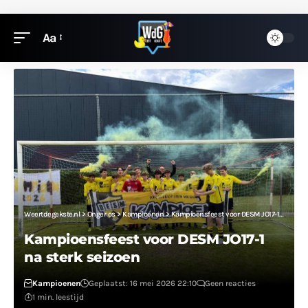
Aa
Weertdegekste.nl
>
Onger os
>
Kampioenen
>
Kampioensfeest voor DESM JO17-1 na sterk seizoen
Kampioensfeest voor DESM JO17-1
na sterk seizoen
Kampioenen
Geplaatst: 16 mei 2026 22:10
Geen reacties
1 min. leestijd