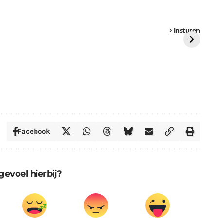
een
Weer een
Luchtballon boven
Ni
vrachtwagen vast
Weert
ge
Insturen
St
Facebook
gevoel hierbij?