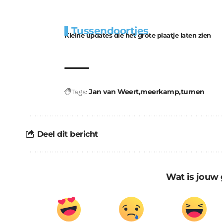
Extra
Tunnels blijven 
Tussendoortjes
bouwmateriaal voor
uitdaging
Kleine updates die het grote plaatje laten zien
kabouters
Jan van Weert
meerkamp
turnen
Tags:
Deel dit bericht
Wat is jouw 