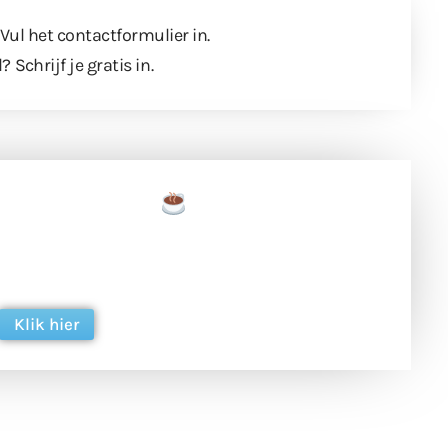
 Vul
het contactformulier
in.
l?
Schrijf je gratis in
.
een tas koffie
 en ondersteun hun inzet voor dagelijks gratis
ing. Dank je wel alvast!
Klik hier