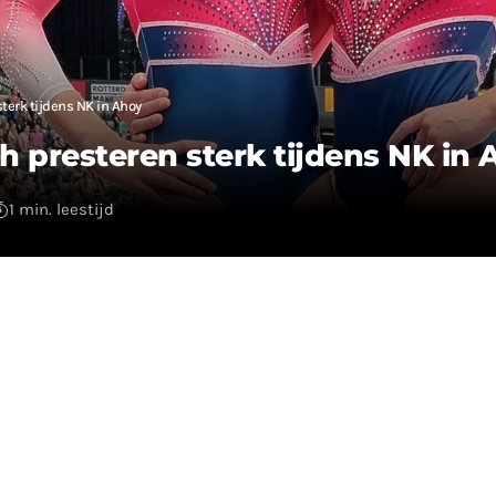
sterk tijdens NK in Ahoy
h presteren sterk tijdens NK in
1 min. leestijd