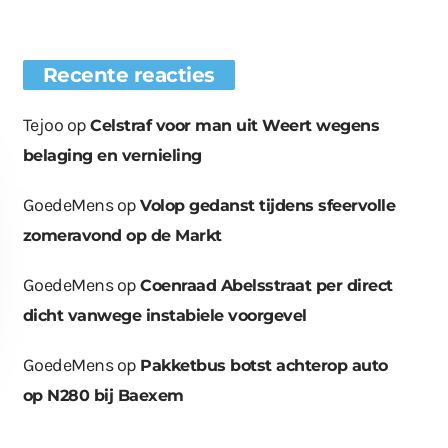
Recente reacties
Tejoo
op
Celstraf voor man uit Weert wegens
belaging en vernieling
GoedeMens
op
Volop gedanst tijdens sfeervolle
zomeravond op de Markt
GoedeMens
op
Coenraad Abelsstraat per direct
dicht vanwege instabiele voorgevel
GoedeMens
op
Pakketbus botst achterop auto
op N280 bij Baexem