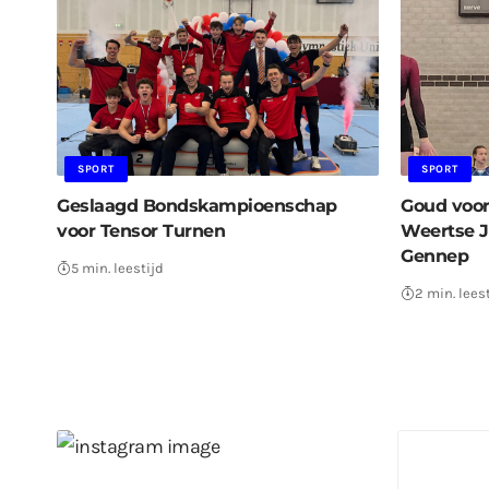
SPORT
SPORT
Geslaagd Bondskampioenschap
Goud voor
voor Tensor Turnen
Weertse J
Gennep
5 min. leestijd
2 min. lees