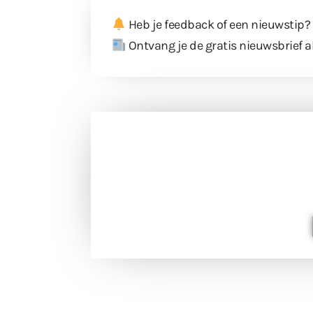
Heb je feedback of een nieuwstip?
Ontvang je de gratis nieuwsbrief a
Doneer 
Doneer het WdG-team een kop koffie
berichtgev