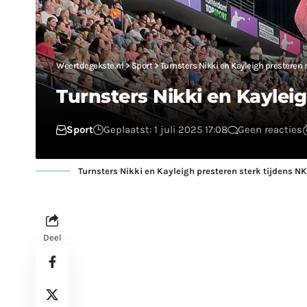
Weertdegekste.nl
>
Sport
>
Turnsters Nikki en Kayleigh presteren 
Turnsters Nikki en Kayleig
Sport
Geplaatst: 1 juli 2025 17:08
Geen reacties
Turnsters Nikki en Kayleigh presteren sterk tijdens NK
Deel