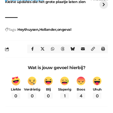
Kleine updates die het grote plaatje laten zien
Heythuysen
Hollander
ongeval
Tags:
Wat is jouw gevoel hierbij?
Liefde
Verdrietig
Blij
Slaperig
Boos
Uhuh
0
0
0
1
4
0