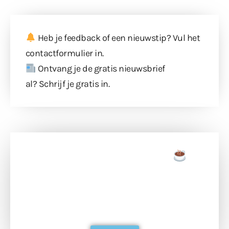
Heb je feedback of een nieuwstip? Vul
het
contactformulier
in.
Ontvang je de gratis nieuwsbrief
al?
Schrijf je gratis in
.
Doneer een tas koffie
Doneer het WdG-team een kop koffie en
ondersteun hun inzet voor dagelijks gratis
berichtgeving. Dank je wel alvast!