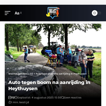
Aa
Weertdegekste.nl
>
112
>
Auto tegen boom na aanrijding in Heythuysen
Auto tegen boom na aanrijding in
Heythuysen
112
Geplaatst: 4 augustus 2025 15:50
Geen reacties
1 min. leestijd