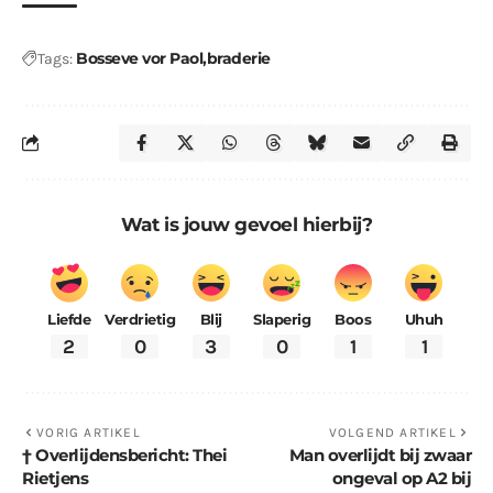
Bosseve vor Paol
braderie
Tags:
Wat is jouw gevoel hierbij?
Liefde
Verdrietig
Blij
Slaperig
Boos
Uhuh
2
0
3
0
1
1
VORIG ARTIKEL
VOLGEND ARTIKEL
† Overlijdensbericht: Thei
Man overlijdt bij zwaar
Rietjens
ongeval op A2 bij