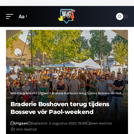
Aa
Weertdegekste.nl
>
Uitgaan
>
Braderie Boshoven terug tijdens Bosseve vör Paol-weekend
Braderie Boshoven terug tijdens
Bosseve vör Paol-weekend
Uitgaan
Geplaatst: 2 augustus 2025 19:00
Geen reacties
1 min. leestijd