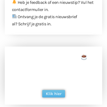
Heb je feedback of een nieuwstip? Vul
het
contactformulier
in.
Ontvang je de gratis nieuwsbrief
al?
Schrijf je gratis in
.
Doneer een tas koffie
Doneer het WdG-team een kop koffie en
ondersteun hun inzet voor dagelijks gratis
berichtgeving. Dank je wel alvast!
Klik hier