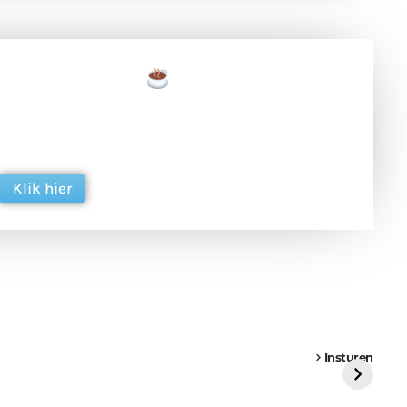
een tas koffie
 en ondersteun hun inzet voor dagelijks gratis
ing. Dank je wel alvast!
Klik hier
een
Weer een
Luchtballon boven
Ni
vrachtwagen vast
Weert
ge
Insturen
St