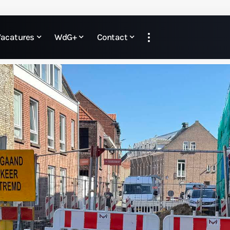
Vacatures
WdG+
Contact