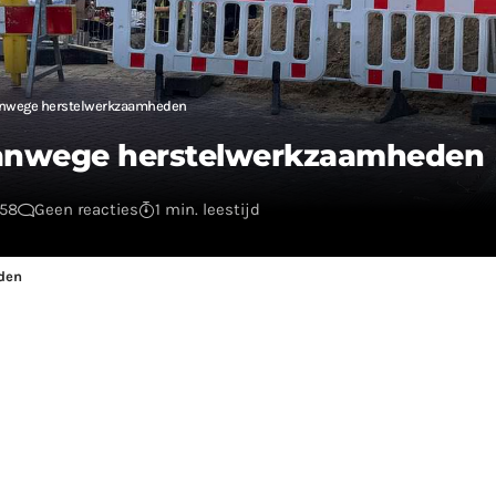
vanwege herstelwerkzaamheden
 vanwege herstelwerkzaamheden
:58
Geen reacties
1 min. leestijd
den