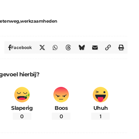
aetenweg
werkzaamheden
Facebook
gevoel hierbij?
Slaperig
Boos
Uhuh
0
0
1