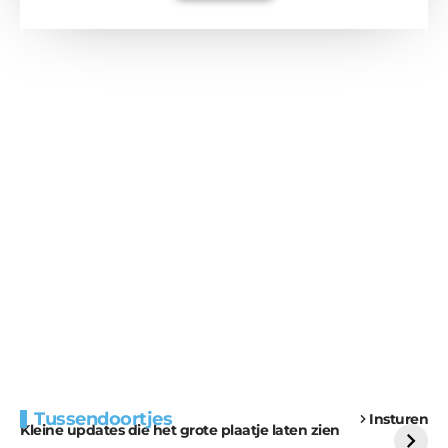
Extra bouwmateriaal
Tunnels blijven een
Tussendoortjes
Insturen
voor kabouters
uitdaging
Kleine updates die het grote plaatje laten zien