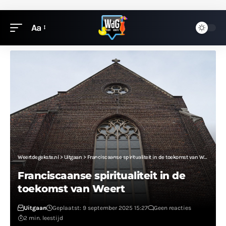
Aa
Weertdegekste.nl
>
Uitgaan
>
Franciscaanse spiritualiteit in de toekomst van Weert
Franciscaanse spiritualiteit in de
toekomst van Weert
Uitgaan
Geplaatst: 9 september 2025 15:27
Geen reacties
2 min. leestijd