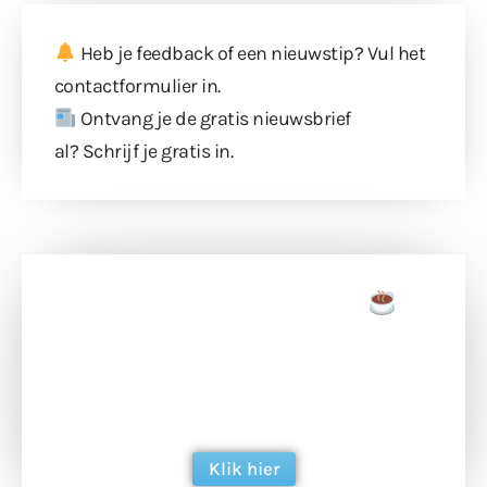
Heb je feedback of een nieuwstip? Vul
het
contactformulier
in.
Ontvang je de gratis nieuwsbrief
al?
Schrijf je gratis in
.
Doneer een tas koffie
Doneer het WdG-team een kop koffie en
ondersteun hun inzet voor dagelijks gratis
berichtgeving. Dank je wel alvast!
Klik hier