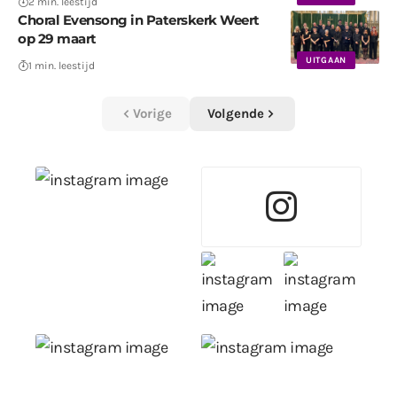
2 min. leestijd
Choral Evensong in Paterskerk Weert
op 29 maart
UITGAAN
1 min. leestijd
Vorige
Volgende