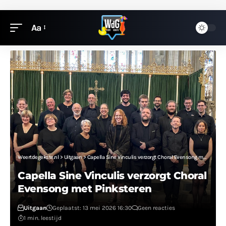
Aa
Weertdegekste.nl
>
Uitgaan
>
Capella Sine Vinculis verzorgt Choral Evensong met Pinksteren
Capella Sine Vinculis verzorgt Choral
Evensong met Pinksteren
Uitgaan
Geplaatst: 13 mei 2026 16:30
Geen reacties
1 min. leestijd