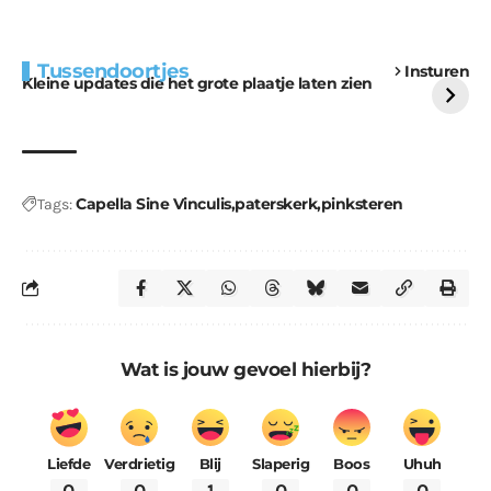
Extra bouwmateriaal
Tunnels blijven een
Tussendoortjes
Insturen
voor kabouters
uitdaging
Kleine updates die het grote plaatje laten zien
Capella Sine Vinculis
paterskerk
pinksteren
Tags:
Wat is jouw gevoel hierbij?
Liefde
Verdrietig
Blij
Slaperig
Boos
Uhuh
0
0
1
0
0
0