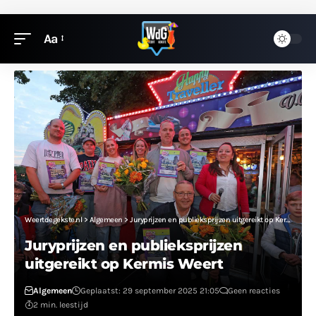
Aa
Weertdegekste.nl
>
Algemeen
>
Juryprijzen en publieksprijzen uitgereikt op Kermis Weert
Juryprijzen en publieksprijzen
uitgereikt op Kermis Weert
Algemeen
Geplaatst: 29 september 2025 21:05
Geen reacties
2 min. leestijd