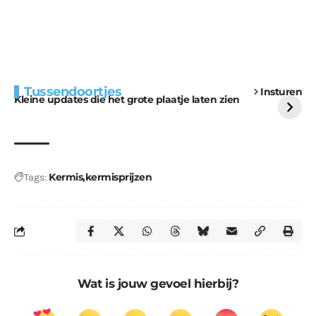
Extra bouwmateriaal
Tunnels blijven een
Tussendoortjes
Insturen
voor kabouters
uitdaging
Kleine updates die het grote plaatje laten zien
Kermis
kermisprijzen
Tags:
Wat is jouw gevoel hierbij?