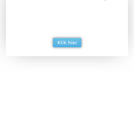
Doneer het WdG-team een kop koffie en
ondersteun hun inzet voor dagelijks gratis
berichtgeving. Dank je wel alvast!
Klik hier