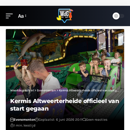
Aa
Weertdegekste.nl
>
Evenementen
>
Kermis Altweerterheide officieel van start gegaan
Kermis Altweerterheide officieel van
start gegaan
Evenementen
Geplaatst: 6 juni 2026 20:11
Geen reacties
1 min. leestijd