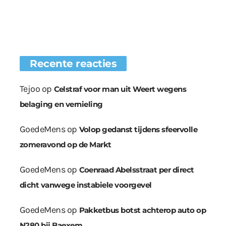
Recente reacties
Tejoo
op
Celstraf voor man uit Weert wegens
belaging en vernieling
GoedeMens
op
Volop gedanst tijdens sfeervolle
zomeravond op de Markt
GoedeMens
op
Coenraad Abelsstraat per direct
dicht vanwege instabiele voorgevel
GoedeMens
op
Pakketbus botst achterop auto op
N280 bij Baexem