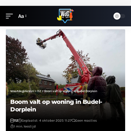
Aa
Weertdegekste.nl
>
112
>
Boom valt op woning in Budel-Dorplein
Boom valt op woning in Budel-
Dorplein
112
Geplaatst: 4 oktober 2025 11:27
Geen reacties
1 min. leestijd