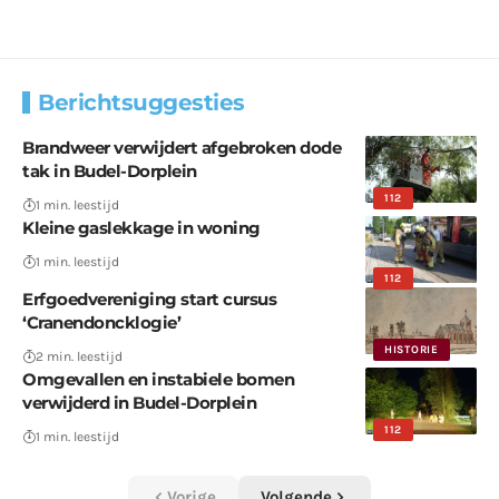
Berichtsuggesties
Brandweer verwijdert afgebroken dode
tak in Budel-Dorplein
112
1 min. leestijd
Kleine gaslekkage in woning
1 min. leestijd
112
Erfgoedvereniging start cursus
‘Cranendoncklogie’
HISTORIE
2 min. leestijd
Omgevallen en instabiele bomen
verwijderd in Budel-Dorplein
112
1 min. leestijd
Vorige
Volgende