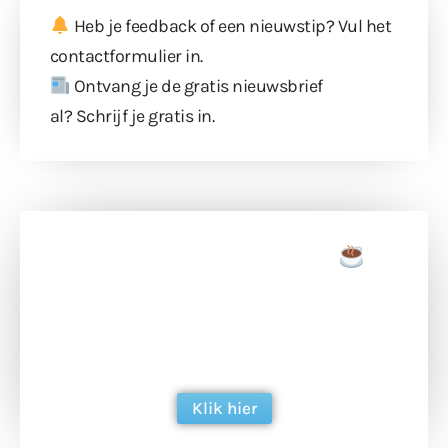
Heb je feedback of een nieuwstip? Vul
het
contactformulier
in.
Ontvang je de gratis nieuwsbrief
al?
Schrijf je gratis in
.
Doneer een tas koffie
Doneer het WdG-team een kop koffie en
ondersteun hun inzet voor dagelijks gratis
berichtgeving. Dank je wel alvast!
Klik hier