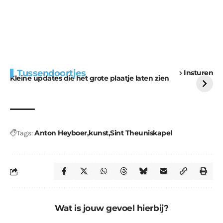
Extra bouwmateriaal
Tunnels blijven een
Tussendoortjes
Insturen
voor kabouters
uitdaging
Kleine updates die het grote plaatje laten zien
Anton Heyboer
kunst
Sint Theuniskapel
Tags:
Wat is jouw gevoel hierbij?