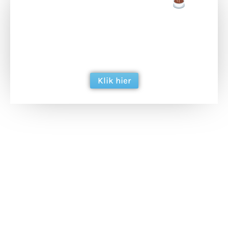
Doneer een tas koffie
Doneer het WdG-team een kop koffie en
ondersteun hun inzet voor dagelijks gratis
berichtgeving. Dank je wel alvast!
Klik hier