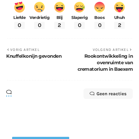
Liefde
Verdrietig
Blij
Slaperig
Boos
Uhuh
0
0
2
0
0
2
VORIG ARTIKEL
VOLGEND ARTIKEL
Knuffelkonijn gevonden
Rookontwikkeling in
ovenruimte van
crematorium in Baexem
Geen reacties