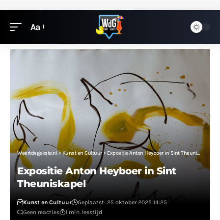
Aa
Weertdegekste.nl
>
Kunst en Cultuur
>
Expositie Anton Heyboer in Sint Theuniskapel
Expositie Anton Heyboer in Sint
Theuniskapel
Kunst en Cultuur
Geplaatst: 25 oktober 2025 14:25
Geen reacties
1 min. leestijd