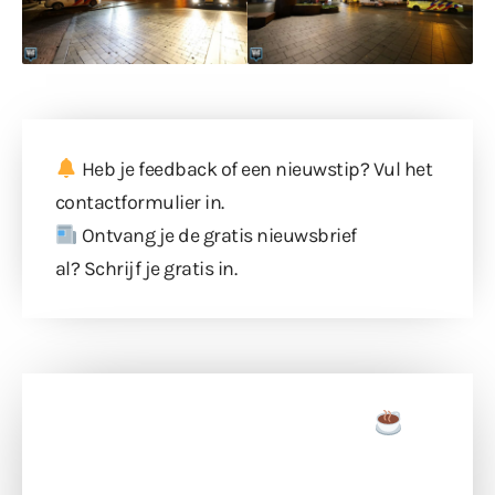
Heb je feedback of een nieuwstip? Vul
het
contactformulier
in.
Ontvang je de gratis nieuwsbrief
al?
Schrijf je gratis in
.
Doneer een tas koffie
Doneer het WdG-team een kop koffie en