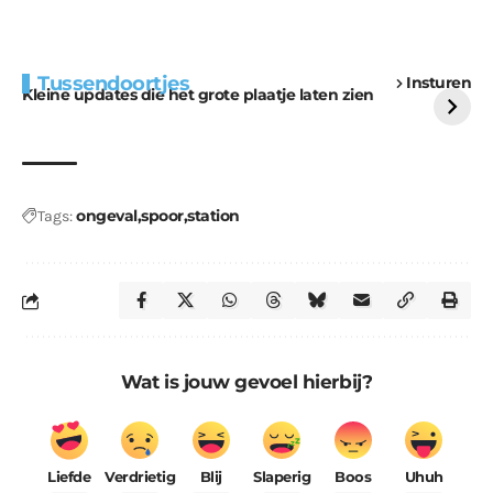
Extra bouwmateriaal
Tunnels blijven een
Tussendoortjes
Insturen
voor kabouters
uitdaging
Kleine updates die het grote plaatje laten zien
ongeval
spoor
station
Tags:
Wat is jouw gevoel hierbij?
Liefde
Verdrietig
Blij
Slaperig
Boos
Uhuh