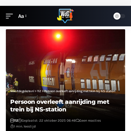
Aa
Weertdegekste.nl
>
112
>
Persoon overleeft aanrijding met trein bij NS-station
Persoon overleeft aanrijding met
trein bij NS-station
112
Geplaatst: 22 oktober 2025 06:46
Geen reacties
1 min. leestijd