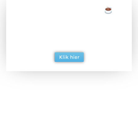
Doneer een tas koffie
Doneer het WdG-team een kop koffie en
ondersteun hun inzet voor dagelijks gratis
berichtgeving. Dank je wel alvast!
Klik hier