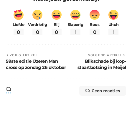
Liefde
Verdrietig
Blij
Slaperig
Boos
Uhuh
0
0
0
1
0
1
VORIG ARTIKEL
VOLGEND ARTIKEL
59ste editie IJzeren Man
Blikschade bij kop-
cross op zondag 26 oktober
staartbotsing in Meijel
Geen reacties