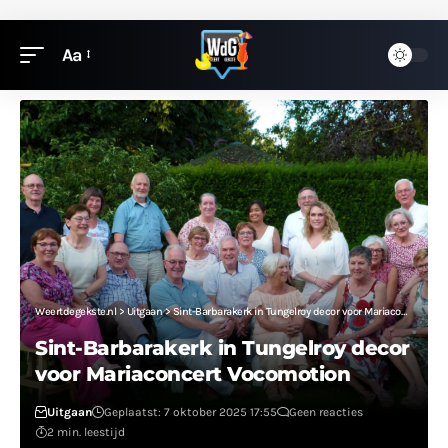
Aa
Weertdegekste.nl
>
Uitgaan
>
Sint-Barbarakerk in Tungelroy decor voor Mariaconcert Vocomotion
Sint-Barbarakerk in Tungelroy decor
voor Mariaconcert Vocomotion
Uitgaan
Geplaatst: 7 oktober 2025 17:55
Geen reacties
2 min. leestijd