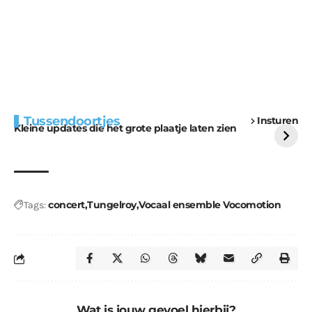
Extra bouwmateriaal
Tunnels blijven een
Tussendoortjes
Insturen
voor kabouters
uitdaging
Kleine updates die het grote plaatje laten zien
concert
Tungelroy
Vocaal ensemble Vocomotion
Tags:
Wat is jouw gevoel hierbij?