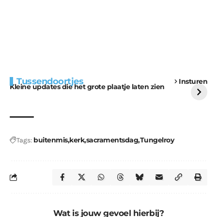
Extra bouwmateriaal
Tunnels blijven een
Tussendoortjes
Insturen
voor kabouters
uitdaging
Kleine updates die het grote plaatje laten zien
buitenmis
kerk
sacramentsdag
Tungelroy
Tags:
Wat is jouw gevoel hierbij?