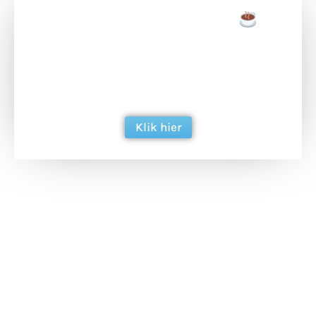
Doneer een tas koffie
Doneer het WdG-team een kop koffie en
ondersteun hun inzet voor dagelijks gratis
berichtgeving. Dank je wel alvast!
Klik hier