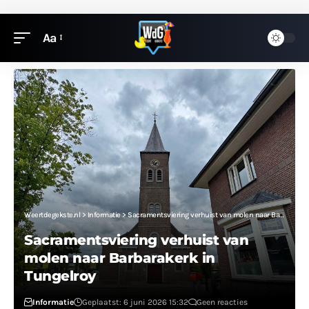
Aa
Weertdegekste.nl
>
Informatie
>
Sacramentsviering verhuist van molen naar Barbarakerk in Tungelroy
Sacramentsviering verhuist van
molen naar Barbarakerk in
Tungelroy
Informatie
Geplaatst: 6 juni 2026 15:32
Geen reacties