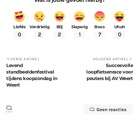
Wat is jouw gevoel hierbij?
Liefde
Verdrietig
Blij
Slaperig
Boos
Uhuh
0
2
2
1
7
0
VORIG ARTIKEL
VOLGEND ARTIKEL
Levend
Succesvolle
standbeeldenfestival
loopfietsenrace voor
tijdens koopzondag in
peuters bij AV Weert
Weert
Geen reacties