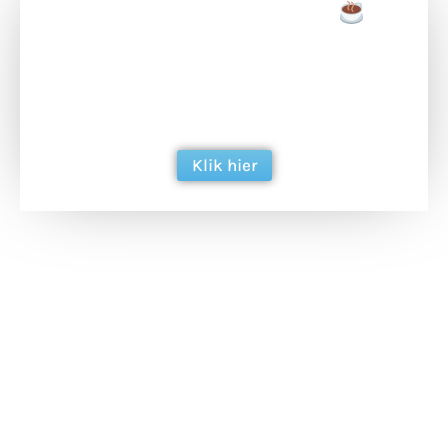
Doneer een tas koffie
Doneer het WdG-team een kop koffie en
ondersteun hun inzet voor dagelijks gratis
berichtgeving. Dank je wel alvast!
Klik hier