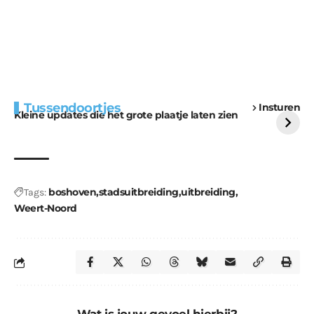
Extra bouwmateriaal
Tunnels blijven een
Tussendoortjes
Insturen
voor kabouters
uitdaging
Kleine updates die het grote plaatje laten zien
boshoven
stadsuitbreiding
uitbreiding
Tags:
Weert-Noord