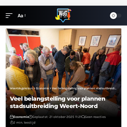
Aa
Weertdegekste.nl
>
Economie
>
Veel belangstelling voor plannen stadsuitbreiding Weert-Noord
Veel belangstelling voor plannen
stadsuitbreiding Weert-Noord
Economie
Geplaatst: 21 oktober 2025 11:21
Geen reacties
2 min. leestijd