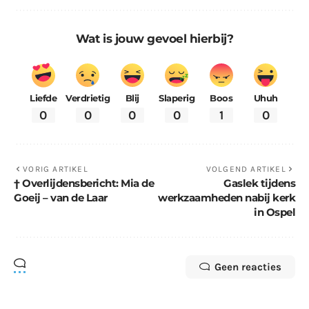
Wat is jouw gevoel hierbij?
Liefde
Verdrietig
Blij
Slaperig
Boos
Uhuh
0
0
0
0
1
0
VORIG ARTIKEL
VOLGEND ARTIKEL
† Overlijdensbericht: Mia de
Gaslek tijdens
Goeij – van de Laar
werkzaamheden nabij kerk
in Ospel
Geen reacties