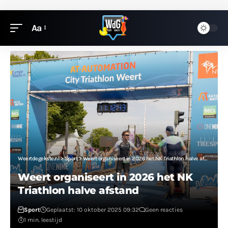
Aa
Weertdegekste.nl
>
Sport
>
Weert organiseert in 2026 het NK Triathlon halve afstand
Weert organiseert in 2026 het NK
Triathlon halve afstand
Sport
Geplaatst: 10 oktober 2025 09:32
Geen reacties
1 min. leestijd