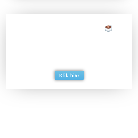
Doneer een tas koffie
Doneer het WdG-team een kop koffie en
ondersteun hun inzet voor dagelijks gratis
berichtgeving. Dank je wel alvast!
Klik hier