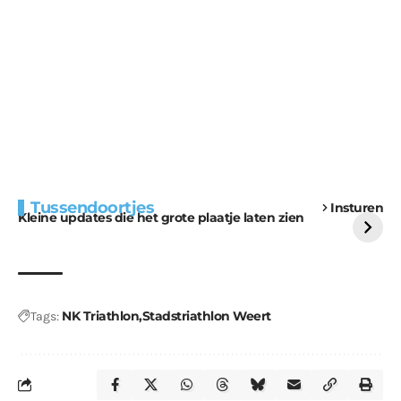
Extra bouwmateriaal
Tunnels blijven een
Tussendoortjes
Insturen
voor kabouters
uitdaging
Kleine updates die het grote plaatje laten zien
NK Triathlon
Stadstriathlon Weert
Tags: