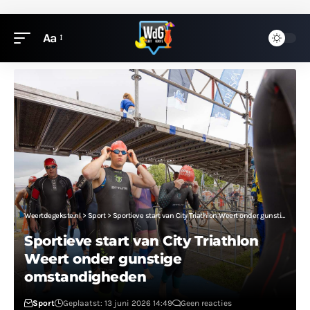
Aa
Weertdegekste.nl
>
Sport
>
Sportieve start van City Triathlon Weert onder gunstige omstandigheden
Sportieve start van City Triathlon
Weert onder gunstige
omstandigheden
Sport
Geplaatst: 13 juni 2026 14:49
Geen reacties