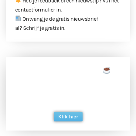
Heb je feedback of een nieuwstip? Vul
het
contactformulier
in.
Ontvang je de gratis nieuwsbrief
al?
Schrijf je gratis in
.
Doneer een tas koffie
Doneer het WdG-team een kop koffie en
ondersteun hun inzet voor dagelijks gratis
berichtgeving. Dank je wel alvast!
Klik hier