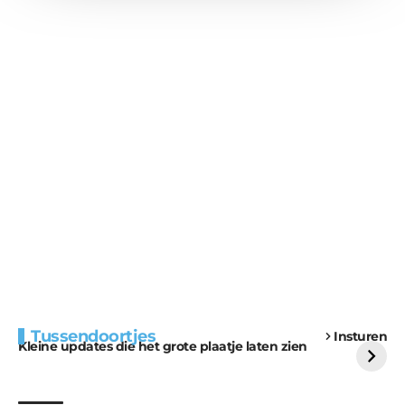
Extra bouwmateriaal
Tunnels blijven een
Tussendoortjes
Insturen
voor kabouters
uitdaging
Kleine updates die het grote plaatje laten zien