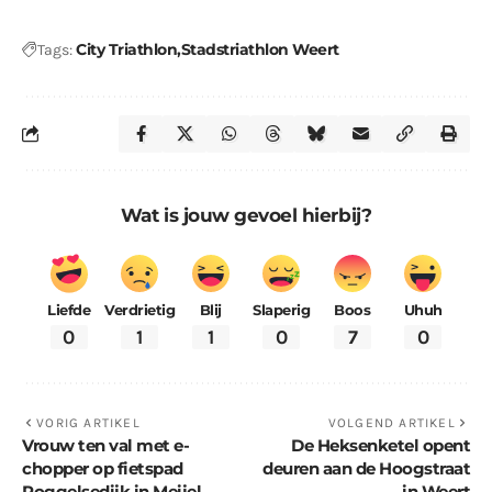
City Triathlon
Stadstriathlon Weert
Tags:
Wat is jouw gevoel hierbij?
Liefde
Verdrietig
Blij
Slaperig
Boos
Uhuh
0
1
1
0
7
0
VORIG ARTIKEL
VOLGEND ARTIKEL
Vrouw ten val met e-
De Heksenketel opent
chopper op fietspad
deuren aan de Hoogstraat
Roggelsedijk in Meijel
in Weert